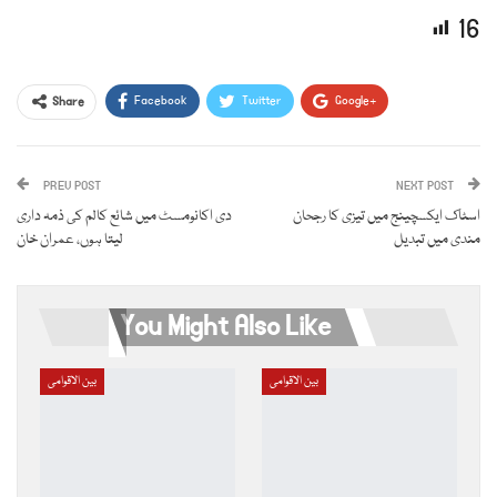
16
Facebook
Twitter
Google+
Share
ReddIt
WhatsApp
Pinterest
PREV POST
Email
NEXT POST
اسٹاک ایکسچینج میں تیزی کا رجحان
دی اکانومسٹ میں شائع کالم کی ذمہ داری
مندی میں تبدیل
لیتا ہوں، عمران خان
You Might Also Like
بین الاقوامی
بین الاقوامی