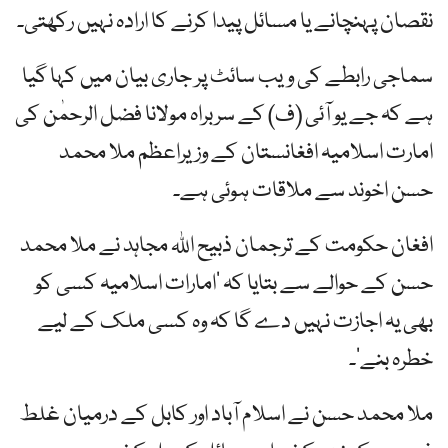
نقصان پہنچانے یا مسائل پیدا کرنے کا ارادہ نہیں رکھتی۔
سماجی رابطے کی ویب سائٹ پر جاری بیان میں کہا گیا
ہے کہ جے یو آئی (ف) کے سربراہ مولانا فضل الرحمٰن کی
امارت اسلامیہ افغانستان کے وزیراعظم ملا محمد
حسن اخوند سے ملاقات ہوئی ہے۔
افغان حکومت کے ترجمان ذبیح اللہ مجاہد نے ملا محمد
حسن کے حوالے سے بتایا کہ ’امارات اسلامیہ کسی کو
بھی یہ اجازت نہیں دے گا کہ وہ کسی ملک کے لیے
خطرہ بنے‘۔
ملا محمد حسن نے اسلام آباد اور کابل کے درمیان غلط