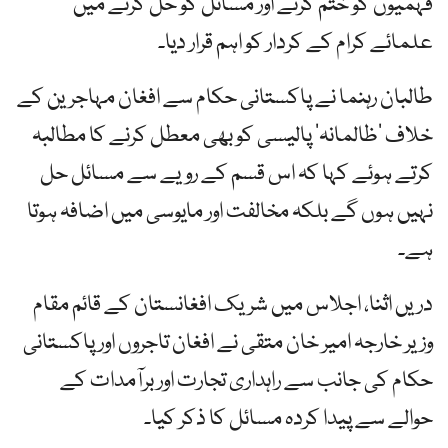
فہمیوں کو ختم کرنے اور مسائل کو حل کرنے میں
علمائے کرام کے کردار کو اہم قرار دیا۔
طالبان رہنما نے پاکستانی حکام سے افغان مہاجرین کے
خلاف ’ظالمانہ‘ پالیسی کو بھی معطل کرنے کا مطالبہ
کرتے ہوئے کہا کہ اس قسم کے رویے سے مسائل حل
نہیں ہوں گے بلکہ مخالفت اور مایوسی میں اضافہ ہوتا
ہے۔
دریں اثنا، اجلاس میں شریک افغانستان کے قائم مقام
وزیر خارجہ امیر خان متقی نے افغان تاجروں اور پاکستانی
حکام کی جانب سے راہداری تجارت اور برآمدات کے
حوالے سے پیدا کردہ مسائل کا ذکر کیا۔