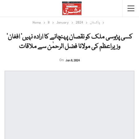
پاکستان
2024
January
8
Home
’کسی پڑوسی ملک کو نقصان پہنچانے کا ارادہ نہیں‘ افغان
وزیراعظم کی مولانا فضل الرحمٰن سے ملاقات
On
Jan 8, 2024