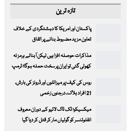
تازہ ترین
پاکستان اور امریکا کا دہشتگردی کے خلاف
تعاون مزید مضبوط بنانے پر اتفاق
مذاکرات حوصلہ افزا ہیں لیکن آبنائے ہرمز نہ
کھولی گئی تو ایران پر سخت حملہ ہوگا؛ ٹرمپ
روس کی کیف پر میزائلوں اور ڈرونز کی بارش،
21 افراد ہلاک، درجنوں زخمی
میکسیکو؛ ٹک ٹاک لائیو کے دوران معروف
انفلوئنسر کو گولیاں مار کر قتل کر دیا گیا