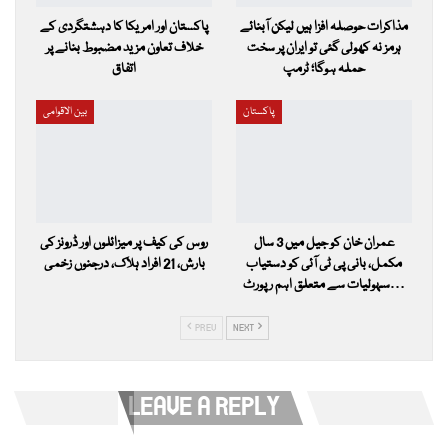
مذاکرات حوصلہ افزا ہیں لیکن آبنائے
پاکستان اور امریکا کا دہشتگردی کے
ہرمز نہ کھولی گئی تو ایران پر سخت
خلاف تعاون مزید مضبوط بنانے پر
حملہ ہوگا؛ ٹرمپ
اتفاق
پاکستان
بین الاقوامی
عمران خان کو جیل میں 3 سال
روس کی کیف پر میزائلوں اور ڈرونز کی
مکمل، بانی پی ٹی آئی کو دستیاب
بارش، 21 افراد ہلاک، درجنوں زخمی
سہولیات سے متعلق اہم رپورٹ…
PREV
NEXT
LEAVE A REPLY