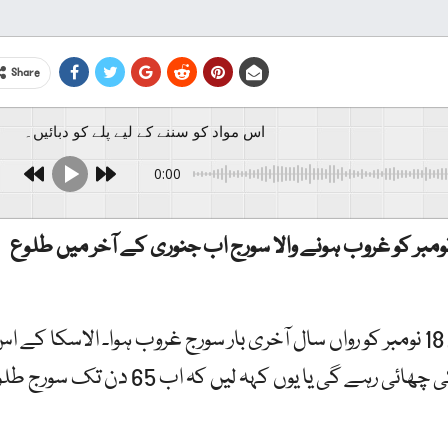
Share
اس مواد کو سننے کے لیے پلے کو دبائیں۔
0:00
ریکی ریاست الاسکا کے ایک قصبے میں 18 نومبر کو غروب ہونے والا سورج اب جنوری کے آخر میں طلوع
غیر ملکی میڈیا رپورٹس کے مطابق قصبے میں 18 نومبر کو رواں سال آخری بار سورج غروب ہوا۔ الاسکا کے 
قصبے میں 23 جنوری 2024 تک رات کی تاریکی چھائی رہے گی یا یوں کہہ لیں کہ اب 65 دن ت