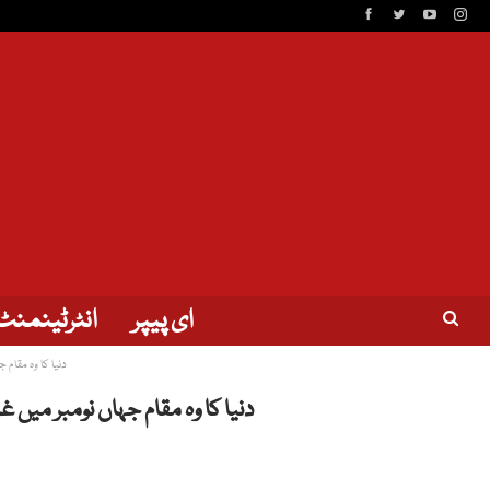
ای پیپر
انٹرٹینمنٹ
دنیا کا وہ مقام 
دنیا کا وہ مقام جہاں نومبر میں 