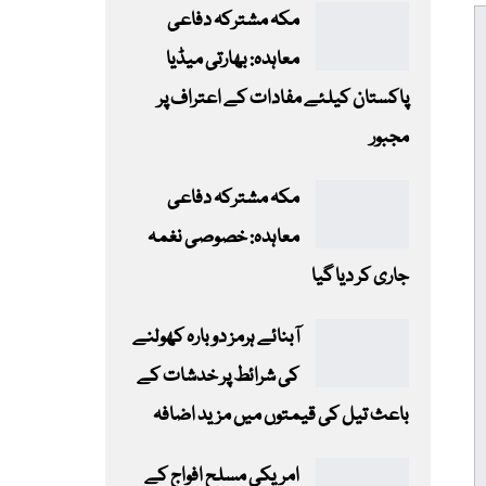
مکہ مشترکہ دفاعی
معاہدہ: بھارتی میڈیا
پاکستان کیلئے مفادات کے اعتراف پر
مجبور
مکہ مشترکہ دفاعی
معاہدہ: خصوصی نغمہ
جاری کر دیا گیا
آبنائے ہرمز دوبارہ کھولنے
کی شرائط پر خدشات کے
باعث تیل کی قیمتوں میں مزید اضافہ
امریکی مسلح افواج کے