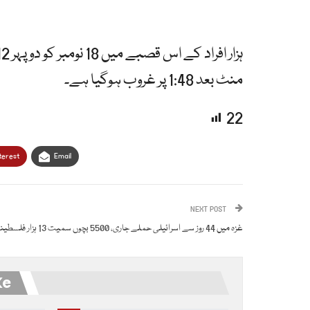
منٹ بعد 1:48 پر غروب ہوگیا ہے۔
22
terest
Email
NEXT POST
غزہ میں 44 روز سے اسرائیلی حملے جاری، 5500 بچوں سمیت 13 ہزار فلسطینی شہید
ke