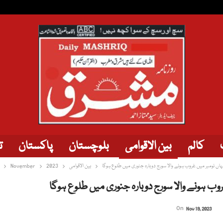
کالم
بین الاقوامی
بلوچستان
پاکستان
ت
جہاں نومبر میں غروب ہونے والا سورج دوبارہ جنوری میں طلوع ہوگا
بین الاقوامی
2023
November
غروب ہونے والا سورج دوبارہ جنوری میں طلوع ہوگا
On
Nov 19, 2023