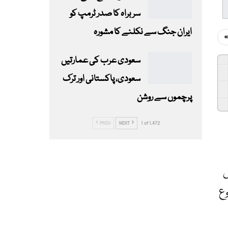
سربراہ کا صدر ٹرمپ کو
ایران جنگ سے نکلنے کا مشورہ
سعودی عرب کی عمارتیں
سعودی، پاکستانی اور ترک
پرچموں سے روشن
PREV
NEXT
1 of 1,472
اس
ک سورج طلوع