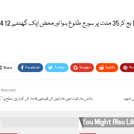
4 ہزار افراد کے اس قصبے میں 18 نومبر کو دوپہر 12 بج کر 35 منٹ پر سورج طلوع ہوا اور محض ایک گھنٹے 12
Facebook
Twitter
Google+
ReddIt
Pin
Share
PREV POST
عالمی مارکیٹ میں خام تیل کی قیمتیں 4 ماہ کی کم ترین سطح پر آ گئیں
You Might Also Li