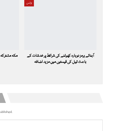
بزنس
آبنائے ہرمز دوبارہ کھولنے کی شرائط پر خدشات کے
مکہ مشترکہ 
باعث تیل کی قیمتوں میں مزید اضافہ
ublished.