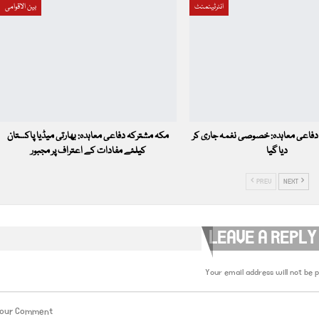
انٹرٹینمنٹ
بین الاقوامی
دفاعی معاہدہ: خصوصی نغمہ جاری کر
مکہ مشترکہ دفاعی معاہدہ: بھارتی میڈیا پاکستان
دیا گیا
کیلئے مفادات کے اعتراف پر مجبور
PREV
NEXT
LEAVE A REPLY
Your email address will not be p