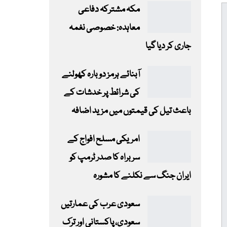
مکہ مشترکہ دفاعی
معاہدہ: خصوصی نغمہ
جاری کر دیا گیا
آبنائے ہرمز دوبارہ کھولنے
کی شرائط پر خدشات کے
باعث تیل کی قیمتوں میں مزید اضافہ
امریکی مسلح افواج کے
سربراہ کا صدر ٹرمپ کو
ایران جنگ سے نکلنے کا مشورہ
سعودی عرب کی عمارتیں
سعودی، پاکستانی اور ترک