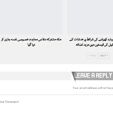
دوبارہ کھولنے کی شرائط پر خدشات کے
مکہ مشترکہ دفاعی معاہدہ: خصوصی نغمہ جاری کر
یل کی قیمتوں میں مزید اضافہ
دیا گیا
PREV
NEXT
LEAVE A REPLY
Your email address will not be p