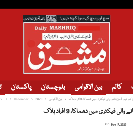
کالم
بین الاقوامی
بلوچستان
پاکستان
ت
کے لیے ڈرونز بنانے والی فیکٹری میں دھماکا، 9 افراد ہلاک
بین الاقوامی
2023
December
17
الی فیکٹری میں دھماکا، 9 افراد ہلاک
On
Dec 17, 2023