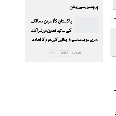
پرچموں سے روشن
پاکستان کا آسیان ممالک
کے ساتھ تعاون اور شراکت
داری مزید مضبوط بنانے کے عزم کا اعادہ
PREV
NEXT
1 of 1,472
س