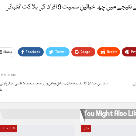
کہا کہ ناگپور کی سولر انڈسٹریز میں دھماکے کے نتیجے میں چھ خواتین سمیت 9 افراد کی ہلاکت انتہائی
Facebook
Twitter
Google+
ReddIt
Pin
Share
PREV POST
ل
سیاسی جوڑ توڑ کا سلسلہ جاری، سابق وفاقی وزیر حامد سعید کاظمی پیپلز پارٹی
شا
You Might Also Li
بزنس
انٹرٹینمنٹ