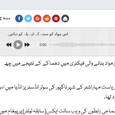
Share
اس مواد کو سننے کے لیے پلے کو دبائیں۔
0:00
خیز مواد بنانے والی فیکٹری میں دھماکے کے نتیجے میں چھ
است مہاراشٹر کے شہر ناگپور کی سولر انڈسٹریز انڈیا میں ا
 تھا۔
ماجی رابطوں کی ویب سائٹ ایکس(سابقہ ٹوئٹر) پر پیغام میں