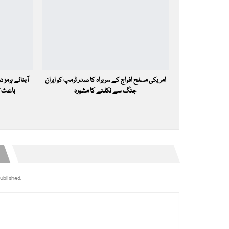
امریکی مسلح افواج کے سربراہ کا صدر ٹرمپ کو ایران
آبنائے ہرمز 
جنگ سے نکلنے کا مشورہ
باعث ت
ublished.