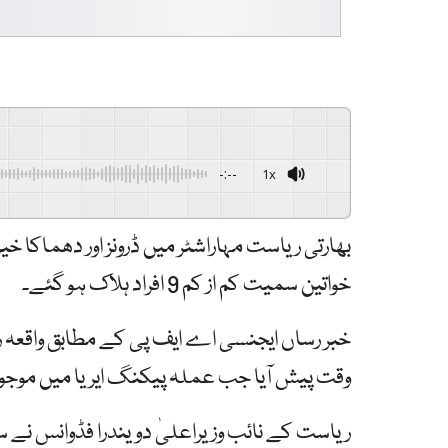
-:--
1x
بھارتی ریاست مہاراشٹر میں ڈرونز اور دھماکا 
خواتین سمیت کم از کم 9 افراد ہلاک ہو گئے۔
خبر رساں ایجنسی اے ایف پی کے مطابق واقعہ ری
وقت پیش آیا جب عملہ پیکنگ ایریا میں موجود
ریاست کے نائب وزیراعلیٰ دویندرا فڈوانس نے س