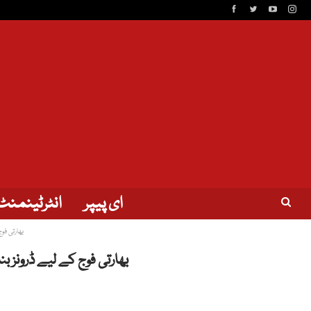
ای پیپر
انٹرٹینمنٹ
بھارتی فوج 
بھارتی فوج کے لیے ڈرونز بنانے و