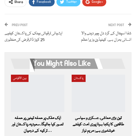
Facebook
Twitter
Google+
Share
ReddIt
WhatsApp
Pinterest
PREV POST
Email
NEXT POST
شفا اسپتال کے گرد دل چیر دینے والا
ایشیائی ترقیاتی بینک کی پاکستان کیلیے
انسانی بحران ہے، کینیڈین وزیراعظم
25 کروڑ ڈالرقرض کی منظوری
You Might Also Like
پاکستان
بین الاقوامی
تین بڑی معاشی، عسکری و سیاسی
ایک ملک پر حملہ تینوں پر حملہ
طاقتوں کا یکجا ہونا پوری امت کیلئے
تصور کیا جائیگا، سعودیہ، پاکستان اور
خوشخبری ہے: مریم نواز
ترکیہ کے درمیان…