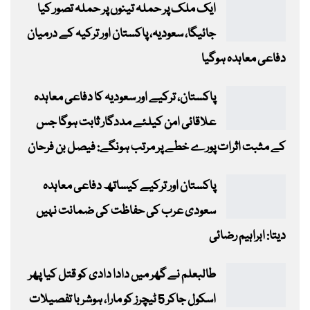
ایک ملک پر حملہ تینوں پر حملہ تصور کیا
جائیگا، سعودیہ، پاکستان اور ترکیہ کے درمیان
دفاعی معاہدہ ہوگیا
پاکستان، ترکیے اور سعودیہ کا دفاعی معاہدہ
علاقائی امن کیلئے مددگار ثابت ہوگا جس
کے مثبت اثرات پورے خطے پر مرتب ہونگے: فیصل بن فرحان
پاکستان اور ترکیے کیساتھ دفاعی معاہدہ
سعودی عرب کی حفاظت کی ضمانت نہیں
دیتا: ابراہیم رضائی
طالبعلم نے گھر میں دادا دادی کو قتل کیا پھر
اسکول جاکر 5 ٹیچرز کو مارا، ہوشربا تفصیلات