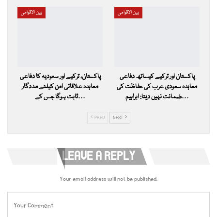
بین الاقوامی
بین الاقوامی
پاکستان اور ترکیے کیساتھ دفاعی
پاکستان، ترکیے اور سعودیہ کا دفاعی
معاہدہ سعودی عرب کی حفاظت کی
معاہدہ علاقائی امن کیلئے مددگار
ضمانت نہیں دیتا: ابراہیم…
ثابت ہوگا جس کے…
PREV
NEXT
LEAVE A REPLY
Your email address will not be published.