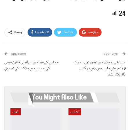
24
Facebook
Twitter
Google+
Share
ReddIt
WhatsApp
Pinterest
PREV POST
Email
NEXT POST
اسرائیلی بمباری میں نومولودوں سمیت
حماس کی قید میں اسرائیلی خاتون فوجی
179 مریض ملبے میں دفن ہوگئے،
کی بمباری میں ہلاکت کی تصدیق
ڈائریکٹر الشفا
You Might Also Like
تازہ ترین
کھیل