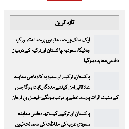
تازہ ترین
ایک ملک پر حملہ تینوں پر حملہ تصور کیا
جائیگا، سعودیہ، پاکستان اور ترکیہ کے درمیان
دفاعی معاہدہ ہوگیا
پاکستان، ترکیے اور سعودیہ کا دفاعی معاہدہ
علاقائی امن کیلئے مددگار ثابت ہوگا جس
کے مثبت اثرات پورے خطے پر مرتب ہونگے: فیصل بن فرحان
پاکستان اور ترکیے کیساتھ دفاعی معاہدہ
سعودی عرب کی حفاظت کی ضمانت نہیں