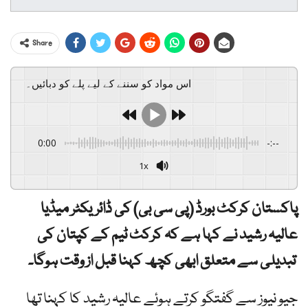
Share
اس مواد کو سننے کے لیے پلے کو دبائیں۔
0:00
-:--
1x
پاکستان کرکٹ بورڈ (پی سی بی) کی ڈائریکٹر میڈیا
عالیہ رشید نے کہا ہے کہ کرکٹ ٹیم کے کپتان کی
تبدیلی سے متعلق ابھی کچھ کہنا قبل از وقت ہوگا۔
جیو نیوز سے گفتگو کرتے ہوئے عالیہ رشید کا کہنا تھا