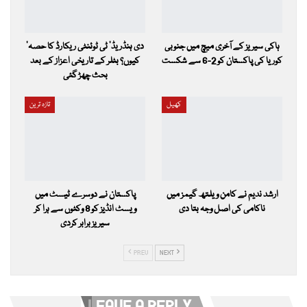
ہاکی سیریز کے آخری میچ میں جنوبی
’دی ہنڈریڈ‘ ٹی ٹوئنٹی ریکارڈ کا حصہ
کوریا کی پاکستان کو 2-6 سے شکست
کیوں؟ بٹلر کے تاریخی اعزاز کے بعد
بحث چھڑ گئی
کھیل
تازہ ترین
ارشد ندیم نے کامن ویلتھ گیمز میں
پاکستان نے دوسرے ٹیسٹ میں
ناکامی کی اصل وجہ بتا دی
ویسٹ انڈیز کو 8 وکٹوں سے ہرا کر
سیریز برابر کردی
PREV
NEXT