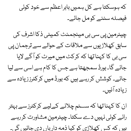
کہ ہوسکتا ہے کل ہمیں بابر اعظم سے خود کوئی
فیصلہ سننے کو مل جائے۔
چیئرمین پی سی بی مینجمنٹ کمیٹی ذکا اشرف کی
سابق کھلاڑیوں سے ملاقات کے حوالے سے ترجمان پی
سی بی کا کہنا تھا کہ کرکٹ میں میرٹ کو آگے لایا
جائے گا۔ بورڈ سمجھتا ہے جس کا کام ہے اسی سے لیا
جائے۔ کوشش کر رہے ہیں کہ بورڈ میں کرکٹرز زیادہ سے
زیادہ آئیں۔
ان کا کہنا تھا کہ سسٹم چلانے کےلیے کرکٹرز سے بہتر
رائے کوئی نہیں دے سکتا۔ چیئرمین مشاورت کر رہے
ہیں کہ کس کھلاڑی کو کیا ذمہ داریاں دی جائیں گی۔