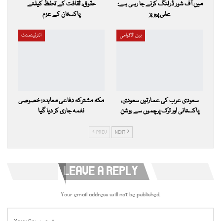
میں آف شور ڈرلنگ کرنے جا رہی ہے:
حقوق، ثقافت کے تحفظ کیلئے
علی پرویز
پاکستان کے عزم
بین الاقوامی
انٹرٹینمنٹ
سعودی عرب کی عمارتیں سعودی،
مکہ مشترکہ دفاعی معاہدہ: خصوصی
پاکستانی اور ترک پرچموں سے روشن
نغمہ جاری کر دیا گیا
PREV
NEXT
LEAVE A REPLY
Your email address will not be published.