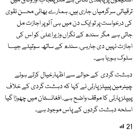
اسکیموں پر پابندی لگائی ہے مگر پنجاب اور وفاق میں
ترقیاتی سرگرمیاں جاری ہیں، ہمارے بھائی محسن نقوی
کی درخواست پر تو ایک دن میں ہی آٹو پر اجازت مل
جاتی ہے مگر سندھ کے نگراں وزیراعلیٰ کو اس کی
اجازت نہیں دی جارہی، سندھ کے ساتھ سوتیلے جیسا
سلوک ہورہا ہے۔
دہشت گردی کے حوالے سے اظہارخیال کرتے ہوئے
چیئرمین پیپلزپارٹی نے کہا کہ دہشت گردی کے خلاف
پیپلز پارٹی کا موقف واضح ہے، افغانستان میں چھوڑا گیا
اسلحہ دہشت گردوں کے پاس موجود ہے۔
21