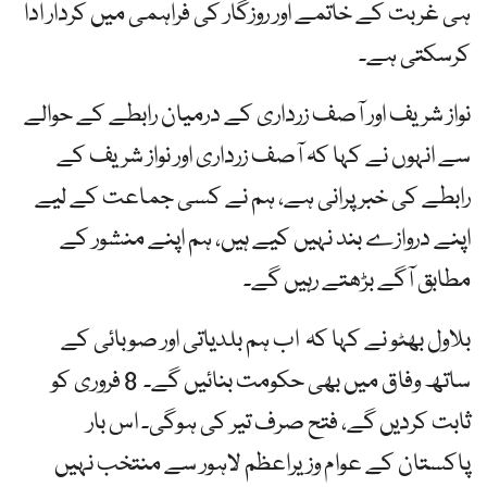
ہی غربت کے خاتمے اور روزگار کی فراہمی میں کردار ادا
کرسکتی ہے۔
نواز شریف اور آصف زرداری کے درمیان رابطے کے حوالے
سے انہوں نے کہا کہ آصف زرداری اور نواز شریف کے
رابطے کی خبر پرانی ہے، ہم نے کسی جماعت کے لیے
اپنے دروازے بند نہیں کیے ہیں، ہم اپنے منشور کے
مطابق آگے بڑھتے رہیں گے۔
بلاول بھٹو نے کہا کہ اب ہم بلدیاتی اور صوبائی کے
ساتھ وفاق میں بھی حکومت بنائیں گے۔ 8 فروری کو
ثابت کردیں گے، فتح صرف تیر کی ہوگی۔ اس بار
پاکستان کے عوام وزیراعظم لاہور سے منتخب نہیں