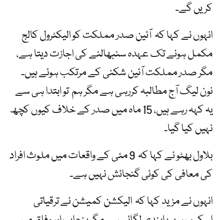
کریں گے۔
انہوں نے کہا کہ آئین صدر مملکت کو الیکٹرول کالج
مکمل ہونے تک عہدہ سنبھالنے کی اجازت دیتا ہے،
مگر صدر مملکت آئین شکنی کے مرتکب ہوئے ہیں۔
نون لیگ آج مطالبہ کررہی ہے مگر ہم تو ابتدا ہی سے
یہ کہہ رہے ہیں، 15 ماہ میں صدر کے خلاف کیوں کچھ
نہیں کیا گیا۔
بلاول بھٹو نے کہا کہ 9 مئی کے واقعات میں ملوث افراد
کی معافی کی کوئی گنجائش نہیں ہے۔
انہوں نے مزید کہا کہ الیکشن کمیشن نے ترقیاتی