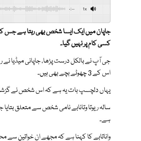
-:--
1x
کسی کام پر نہیں گیا۔
جی آپ نے بالکل درست پڑھا، جاپانی میڈیا نے 
اس کے 3 چھوٹے بچے بھی ہیں۔
یہاں دلچسپ بات یہ ہے کہ اس شخص نے گزشتہ 
ہے۔
واناتابے کا کہنا ہے کہ مجھے ان خواتین سے م