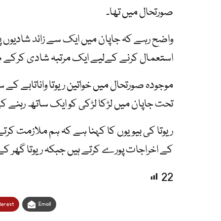
صورتحال میں تھا۔
واضح رہے کہ جاپان میں ایک سے زائد شادیوں پر پ
استعمال کرنے کےلیے ایک مرتبہ شادی کرکے ط
موجودہ صورتحال میں خواتین ریوتا واناتابے کے
تحت جاپان میں لڑکا لڑکی کو ایک ساتھ رہنے 
کے اخراجات پورے کرتے ہیں جبکہ ریوتا گھر کے ک
22
terest
Email