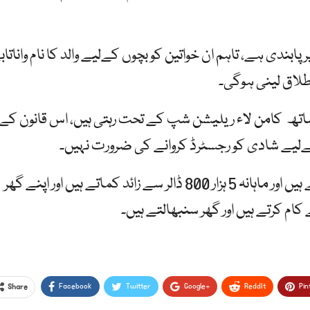
ابندی ہے، تاہم ان خواتین کو بچوں کےلیے والد کا نام واناتاب
لاق لینی ہوگی۔
 ساتھ کامن لاء ریلیشن شپ کے تحت رہتی ہیں، اس قانون کے
کےلیے شادی کو رجسٹرڈ کروانے کی ضرورت نہیں۔
ریوتا کی بیویوں کا کہنا ہے کہ ہم ملازمت کرتے ہیں اور ماہانہ 5 ہزار 800 ڈالر سے زائد کماتے ہیں اور اپنے گھر
ام کرتے ہیں اور گھر سنبھالتے ہیں۔
Facebook
Twitter
Google+
ReddIt
Pin
Share