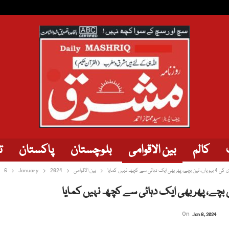
کالم
بین الاقوامی
بلوچستان
پاکستان
ت
 دہائی سے کچھ نہیں کمایا
بین الاقوامی
2024
January
6
On
Jan 6, 2024