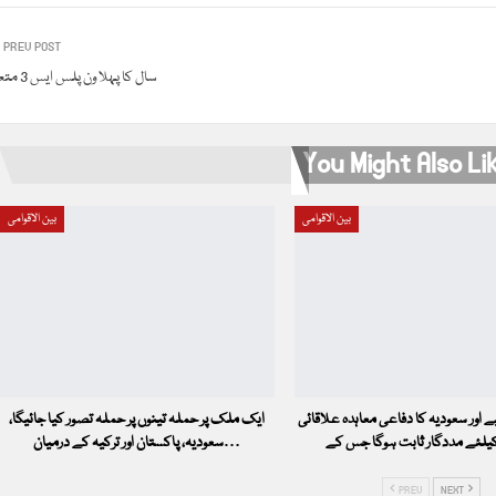
PREV POST
سال کا پہلا ون پلس ایس 3 متعارف
You Might Also Li
بین الاقوامی
بین الاقوامی
ے اور سعودیہ کا دفاعی معاہدہ علاقائی
ایک ملک پر حملہ تینوں پر حملہ تصور کیا جائیگا،
سعودیہ، پاکستان اور ترکیہ کے درمیان…
PREV
NEXT