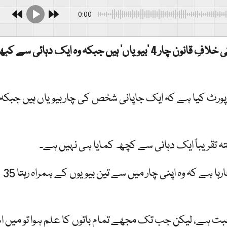
0:00
جاپان میں ایک ایسا شخص بھی رہتا ہے جس کی خلافِ قانون چار 4 ’بیویاں‘ ہیں جبکہ وہ ایک دہائی سے 
رپورٹ کیا ہے کہ ایک جاپانی شخص کی چار بیویاں ہیں جبکہ
تقریباً ایک دہائی سے کچھ کمایا ہی نہیں ہے۔
35 سالہ ریوتا وتانابے نامی شخص سے متعلق بتایا جارہا ہے کہ وہ اپنی چار میں سے تین بیویوں کے ہمراہ رہتا
حبت ہے، لیکن جب تک مجھے تمام باتوں کا علم ہوا تو میں 