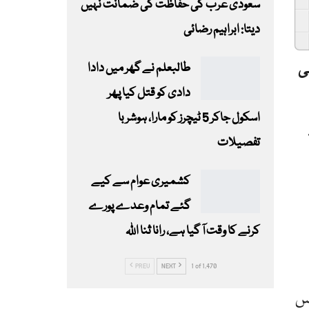
سعودی عرب کی حفاظت کی ضمانت نہیں
دیتا: ابراہیم رضائی
کبھی
طالبعلم نے گھر میں دادا
دادی کو قتل کیا پھر
اسکول جاکر 5 ٹیچرز کو مارا، ہوشربا
تفصیلات
کشمیری عوام سے کیے
گئے تمام وعدے پورے
کرنے کا وقت آ گیا ہے، رانا ثنا اللہ
PREV
NEXT
1 of 1,470
اس