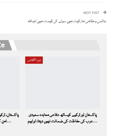
NEXT POST
عالمی و مقامی مارکیٹ میں سونے کی قیمت میں اضافہ
ke
بین الاقوامی
پاکستان اور ترکیے کیساتھ دفاعی معاہدہ سعودی
پاکستان، ترکی
عرب کی حفاظت کی ضمانت نہیں دیتا: ابراہیم…
امن کیلئے مددگار ثابت ہوگا جس کے…