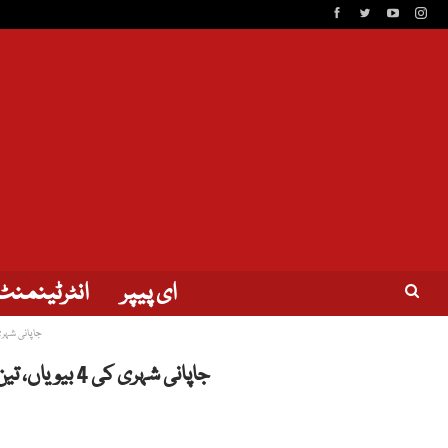
ای پیپر
انٹرٹینمنٹ
جاپانی شہری کی 4 بیویاں، تین بچے، پھر بھی ایک
جاپانی شہری کی 4 بیویاں، تین بچے، پھر بھی ایک دہائی سے کچھ نہیں کمایا