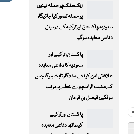
ایک ملک پر حملہ تینوں
پر حملہ تصور کیا جائیگا،
سعودیہ، پاکستان اور ترکیہ کے درمیان
دفاعی معاہدہ ہوگیا
پاکستان، ترکیے اور
سعودیہ کا دفاعی معاہدہ
علاقائی امن کیلئے مددگار ثابت ہوگا جس
کے مثبت اثرات پورے خطے پر مرتب
ہونگے: فیصل بن فرحان
پاکستان اور ترکیے
کیساتھ دفاعی معاہدہ