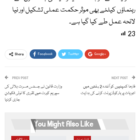
رہنماؤں کیلئے بھی موثر حکمت عملی تشکیل اور نیا
لائحہ عمل طے کیا گیا ہے۔
23
Facebook
Twitter
Google+
Share
ReddIt
WhatsApp
Pinterest
PREV POST
Email
NEXT POST
فارما کمپنیوں کو آئندہ 2 ہفتوں میں
وزارت قانون نے جسٹس مسرت ہلالی کی
ادویات پر بارکوڈز پرنٹ کرنے کی ہدایت
سپریم کورٹ میں تقرری کا نوٹی فکیشن
جاری کردیا
You Might Also Like
انٹرٹینمنٹ
بین الاقوامی