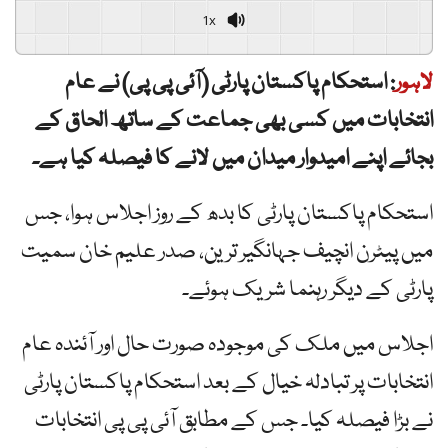
1x
لاہور
:
استحکام پاکستان پارٹی (آئی پی پی) نے عام
انتخابات میں کسی بھی جماعت کے ساتھ الحاق کے
بجائے اپنے امیدوار میدان میں لانے کا فیصلہ کیا ہے۔
استحکام پاکستان پارٹی کا بدھ کے روز اجلاس ہوا، جس
میں پیٹرن انچیف جہانگیر ترین، صدر علیم خان سمیت
پارٹی کے دیگر رہنما شریک ہوئے۔
اجلاس میں ملک کی موجودہ صورت حال اور آئندہ عام
انتخابات پر تبادلہ خیال کے بعد استحکام پاکستان پارٹی
نے بڑا فیصلہ کیا۔ جس کے مطابق آئی پی پی انتخابات