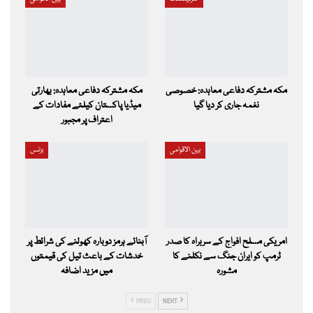
مکہ مشترکہ دفاعی معاہدہ: خصوصی
مکہ مشترکہ دفاعی معاہدہ: بھارتی
نغمہ جاری کر دیا گیا
میڈیا پاکستان کیلئے مفادات کے
اعتراف پر مجبور
بین الاقوامی
بزنس
امریکی مسلح افواج کے سربراہ کا صدر
آبنائے ہرمز دوبارہ کھولنے کی شرائط پر
ٹرمپ کو ایران جنگ سے نکلنے کا
خدشات کے باعث تیل کی قیمتوں
مشورہ
میں مزید اضافہ
PREV
NEXT