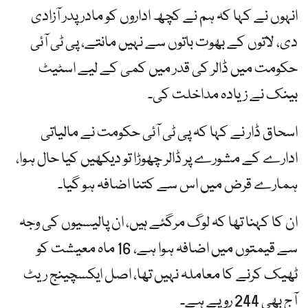
انہوں نے کہا کہ ہم نے کچھ اداروں کو مادر پدر آزادی
دی، لاتوں کے بھوت باتوں سے نہیں مانتے، پی ٹی آئی
حکومت میں ڈالر کی قدر میں کمی کے لیے اسٹیٹ
بینک نے زیادہ مداخلت کی۔
اسحاق ڈار نے کہا کہ پی ٹی آئی حکومت نے مالیاتی
ادارے کے مشورے پر ڈالر چھوڑا تو دیکھیں کیا حال ہوا،
ہمارے قرض میں اس سے کتنا اضافہ ہو گیا۔
ان کا کہنا تھا کہ لوگ مرگئے ہیں، ان پالیسیوں کی وجہ
سے قیمتوں میں اضافہ ہوا ہے، 16 ماہ معیشت کو
ٹھیک کرنے کا معاملہ نہیں تھا، اصل ایکسچینج ریٹ
آج بھی 244 روپے ہے۔