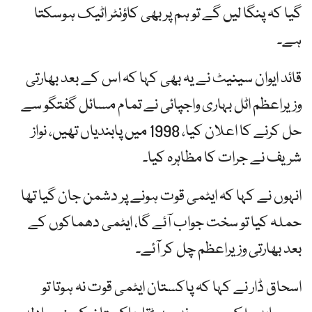
گیا کہ پنگا لیں گے تو ہم پر بھی کاؤنٹر اٹیک ہوسکتا
ہے۔
قائد ایوان سینیٹ نے یہ بھی کہا کہ اس کے بعد بھارتی
وزیراعظم اٹل بہاری واجپائی نے تمام مسائل گفتگو سے
حل کرنے کا اعلان کیا، 1998 میں پابندیاں تھیں، نواز
شریف نے جرات کا مظاہرہ کیا۔
انہوں نے کہا کہ ایٹمی قوت ہونے پر دشمن جان گیا تھا
حملہ کیا تو سخت جواب آئے گا، ایٹمی دھماکوں کے
بعد بھارتی وزیراعظم چل کر آئے۔
اسحاق ڈار نے کہا کہ پاکستان ایٹمی قوت نہ ہوتا تو