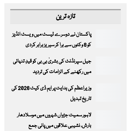
تازہ ترین
پاکستان نے دوسرے ٹیسٹ میں ویسٹ انڈیز
کو 8 وکٹوں سے ہرا کر سیریز برابر کردی
جیل سپرنڈنٹ کی بشریٰ بی بی کو قیدِ تنہائی
میں رکھنے کے الزامات کی تردید
وزیراعظم کی ہدایت پر ایم ڈی کیٹ 2026 کی
تاریخ تبدیل
لاہور سمیت جڑواں شہروں میں موسلادھار
بارش، نشیبی علاقوں میں پانی جمع