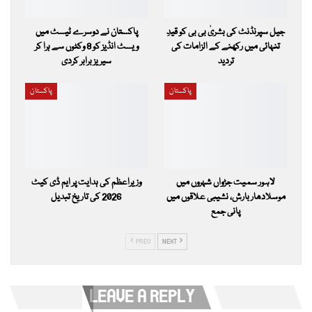
جیل سپرنڈنٹ کی بشریٰ بی بی کو قیدِ
پاکستان نے دوسرے ٹیسٹ میں
تنہائی میں رکھنے کے الزامات کی
ویسٹ انڈیز کو 8 وکٹوں سے ہرا کر
تردید
سیریز برابر کردی
پاکستان
پاکستان
لاہور سمیت جڑواں شہروں میں
وزیراعظم کی ہدایت پر ایم ڈی کیٹ
موسلادھار بارش، نشیبی علاقوں میں
2026 کی تاریخ تبدیل
پانی جمع
PREV
NEXT
LEAVE A REPLY