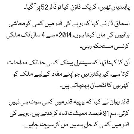
پابندیاں تھیں، کریک ڈاؤن کیا تو ڈالر 52 پر آگیا۔
اسحاق ڈار نے کہا کہ روپے کی قدر میں کمی کو معاشی
برائیوں کی ماں کہتا ہوں، 2014ء سے 4 سال تک ملکی
کرنسی مستحکم رہی۔
اُن کا کہنا تھا کہ سینٹرل بینک کسی حد تک مداخلت
کرتا ہے، کیریکٹرز ہیں جو اپنے مفاد کےلیے ملک کو
کھربوں کا نقصان پہنچاتے ہیں۔
قائد ایوان نے کہا کہ روپیہ قدر میں کمی سوٹ ہی نہیں
کرتی، ہم 91 فیصد معیشت تباہ کر دیتے ہیں، روپے کی
قدر میں کمی کا حل ہمیں مل کر سوچنا چاہیے۔