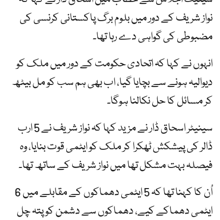
نواز شریف کے دور میں بلوم برگ پاکستانی کرنسی کی
مضبوطی کی گواہی دے رہا تھا۔
انہوں نے کہا کہ اتحادی حکومت کے دور میں ملک کو
دیوالیہ ہونے سے بچایا گیا، اب بھی ہم سب کو مل بیٹھ
کر مسائل کا حل نکالنا ہوگا۔
سینیٹر اسحاق ڈار نے مزید کہا کہ نواز شریف نے 5 ارب
ڈالر کی پیشکش ٹھکرا کر ملک کو ایٹمی قوت بنایا، وہ
فیصلہ بہت مشکل تھا میں نواز شریف کے ساتھ تھا۔
اُن کا کہنا تھا کہ 5 ایٹمی دھماکوں کے مقابلے میں 6
ایٹمی دھماکے کیے، دھماکوں سے دشمن کو پتہ چل