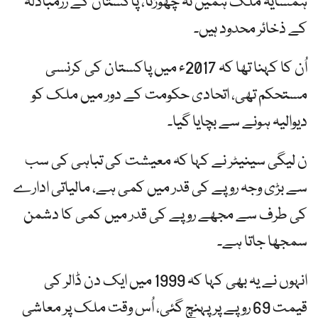
ہمسایہ ملک ہمیں نہ چھوڑتا، پاکستان کے زرمبادلہ
کے ذخائر محدود ہیں۔
اُن کا کہنا تھا کہ 2017ء میں پاکستان کی کرنسی
مستحکم تھی، اتحادی حکومت کے دور میں ملک کو
دیوالیہ ہونے سے بچایا گیا۔
ن لیگی سینیٹر نے کہا کہ معیشت کی تباہی کی سب
سے بڑی وجہ روپے کی قدر میں کمی ہے، مالیاتی ادارے
کی طرف سے مجھے روپے کی قدر میں کمی کا دشمن
سمجھا جاتا ہے۔
انہوں نے یہ بھی کہا کہ 1999 میں ایک دن ڈالر کی
قیمت 69 روپے پر پہنچ گئی، اُس وقت ملک پر معاشی