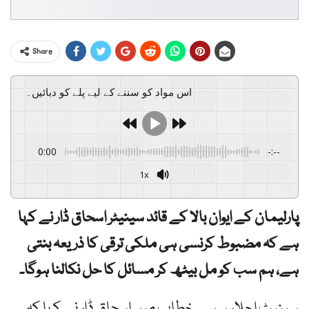
Share
اس مواد کو سننے کے لیے پلے کو دبائیں۔
0:00
-:--
1x
پارلیمان کے ایوان بالا کے قائد سینیٹر اسحاق ڈار نے کہا
ہے کہ مضبوط کرنسی ہی ملکی ترقی کا ذریعہ بنتی
ہے، ہم سب کو مل بیٹھ کر مسائل کا حل نکالنا ہوگا۔
سینیٹ اجلاس سے خطاب میں اسحاق ڈار نے کہا کہ