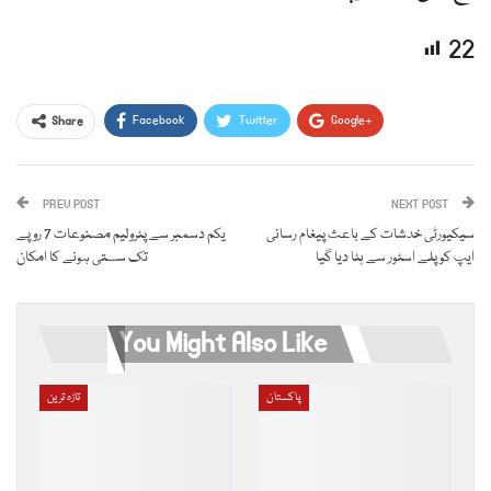
22
Facebook
Twitter
Google+
Share
ReddIt
WhatsApp
Pinterest
PREV POST
Email
NEXT POST
سیکیورٹی خدشات کے باعث پیغام رسانی
یکم دسمبر سے پٹرولیم مصنوعات 7 روپے
ایپ کو پلے اسٹور سے ہٹا دیا گیا
تک سستی ہونے کا امکان
You Might Also Like
پاکستان
تازہ ترین