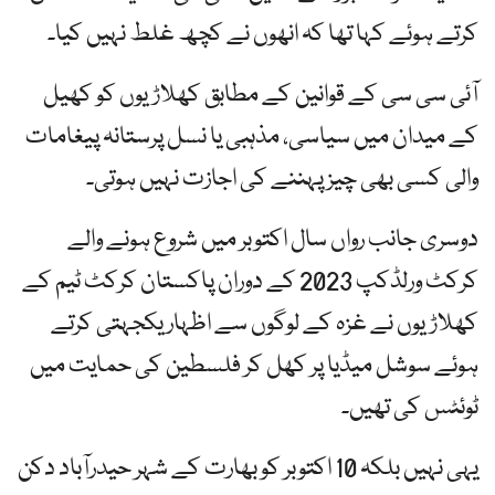
کرتے ہوئے کہا تھا کہ انھوں نے کچھ غلط نہیں کیا۔
آئی سی سی کے قوانین کے مطابق کھلاڑیوں کو کھیل
کے میدان میں سیاسی، مذہبی یا نسل پرستانہ پیغامات
والی کسی بھی چیز پہننے کی اجازت نہیں ہوتی۔
دوسری جانب رواں سال اکتوبر میں شروع ہونے والے
کرکٹ ورلڈکپ 2023 کے دوران پاکستان کرکٹ ٹیم کے
کھلاڑیوں نے غزہ کے لوگوں سے اظہار یکجہتی کرتے
ہوئے سوشل میڈیا پر کھل کر فلسطین کی حمایت میں
ٹوئٹس کی تھیں۔
یہی نہیں بلکہ 10 اکتوبر کو بھارت کے شہر حیدرآباد دکن