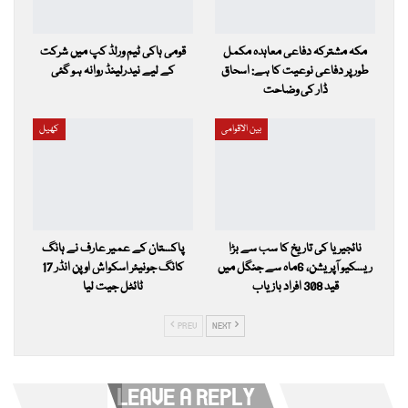
مکہ مشترکہ دفاعی معاہدہ مکمل
قومی ہاکی ٹیم ورلڈ کپ میں شرکت
طور پر دفاعی نوعیت کا ہے: اسحاق
کے لیے نیدرلینڈ روانہ ہو گئی
ڈار کی وضاحت
بین الاقوامی
کھیل
نائجیریا کی تاریخ کا سب سے بڑا
پاکستان کے عمیر عارف نے ہانگ
ریسکیو آپریشن، 6ماہ سے جنگل میں
کانگ جونیئر اسکواش اوپن انڈر 17
قید 308 افراد بازیاب
ٹائٹل جیت لیا
PREV
NEXT
LEAVE A REPLY