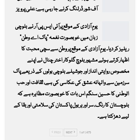
آف شور ڈرلنگ کرنے جا رہی ہے: علی پرویز
یومِ آزادی کے موقع پرآئی ایس پی آر نے بلوچی
زبان میں خوبصورت نغمہ “پاک اے وطن”
ریلیز کر دیا۔ یومِ آزادی کے موقع پر وطن سے سچی محبت کا
اظہارکرتے ہوئے مشہور بلوچ گلوکار اختر چنال نے اپنے
مخصوص روایتی انداز اور جوشیلے بلوچی بولوں کے ذریعے پاک
سرزمین سے والہانہ عشق کی عکاسی کی ہے، ثقافت اور حب
الوطنی کا حسین سنگم اس بات کا خوبصورت مظاہرہ ہے کہ
بلوچستان کا رنگ، سر اور ہر بول پاکستان کی سلامتی اور بقا کے
لیے دھڑکتا ہے۔
PREV
NEXT
1 of 1,475