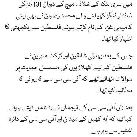
میں سری لنکا کے خلاف میچ کے دوران 131 رنز کی
شاندار اننگز کھیلنے والے محمد رضوان نے بھی اپنی
کامیابی غزہ کے نام کرتے ہوئے فلسطین سے یکجہتی کا
اظہار کیا تھا۔
جس کے بعد بھارتی شائقین اور کرکٹ ماہرین نے
فلسطین کے لیے کھلاڑیوں کی مسلسل حمایت پر
سوالات اٹھائے تھے کہ آئی سی سی سے کارروائی کا
مطالبہ کیا تھا۔
بعدازاں آئی سی سی کے ترجمان نے ردعمل دیتے ہوئے
کہا تھا کہ ’یہ کھیل کے میدان اور آئی سی سی کے دائرہ
اختیار سے باہر ہے‘۔