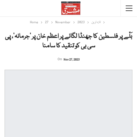
تازہ ترین
2023
November
27
Home
بَلّے پر فلسطین کا جھنڈا لگانے پر اعظم خان پر ’جرمانہ‘، پی
سی بی کو تنقید کا سامنا
On
Nov 27, 2023