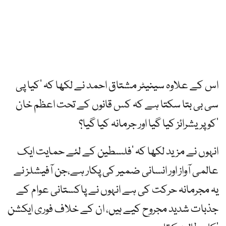
اس کے علاوہ سینیٹر مشتاق احمد نے لکھا کہ ’کیا پی
سی بی بتا سکتا ہے کہ کس قانوں کے تحت اعظم خان
کو پریشرائز کیا گیا اور جرمانہ کیا گیا؟‘
انہوں نے مزید لکھا کہ ’فلسطین کے لئے حمایت ایک
عالمی آواز اور انسانی ضمیر کی پکار ہے،جن آفیشلز نے
یہ مجرمانہ حرکت کی ہے انہوں نے پاکستانی عوام کے
جذبات شدید مجروح کیے ہیں، ان کے خلاف فوری ایکشن