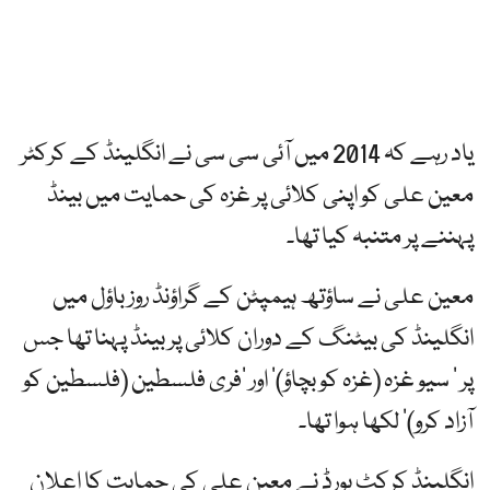
یاد رہے کہ 2014 میں آئی سی سی نے انگلینڈ کے کرکٹر
معین علی کو اپنی کلائی پر غزہ کی حمایت میں بینڈ
پہننے پر متنبہ کیا تھا۔
معین علی نے ساؤتھ ہیمپٹن کے گراؤنڈ روز باؤل میں
انگلینڈ کی بیٹنگ کے دوران کلائی پر بینڈ پہنا تھا جس
پر ’ سیو غزہ (غزہ کو بچاؤ)’ اور ’فری فلسطین (فلسطین کو
آزاد کرو)‘ لکھا ہوا تھا۔
انگلینڈ کرکٹ بورڈ نے معین علی کی حمایت کا اعلان