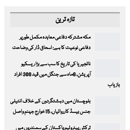
تازہ ترین
مکہ مشترکہ دفاعی معاہدہ مکمل طور پر
دفاعی نوعیت کا ہے: اسحاق ڈار کی وضاحت
نائجیریا کی تاریخ کا سب سے بڑا ریسکیو
آپریشن، 6ماہ سے جنگل میں قید 308 افراد
بازیاب
بلوچستان میں دہشتگردوں کے خلاف انٹیلی
جنس بیسڈ کارروائیاں، 15خوارج جہنم واصل
ترکش پیٹرولیم پاکستان کے سمندروں میں