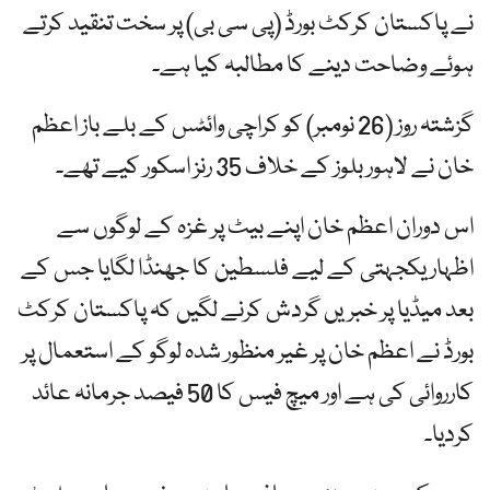
نے پاکستان کرکٹ بورڈ (پی سی بی) پر سخت تنقید کرتے
ہوئے وضاحت دینے کا مطالبہ کیا ہے۔
گزشتہ روز (26 نومبر) کو کراچی وائٹس کے بلے باز اعظم
خان نے لاہور بلوز کے خلاف 35 رنز اسکور کیے تھے۔
اس دوران اعظم خان اپنے بیٹ پر غزہ کے لوگوں سے
اظہار یکجہتی کے لیے فلسطین کا جھنڈا لگایا جس کے
بعد میڈیا پر خبریں گردش کرنے لگیں کہ پاکستان کرکٹ
بورڈ نے اعظم خان پر غیر منظور شدہ لوگو کے استعمال پر
کارروائی کی ہے اور میچ فیس کا 50 فیصد جرمانہ عائد
کردیا۔