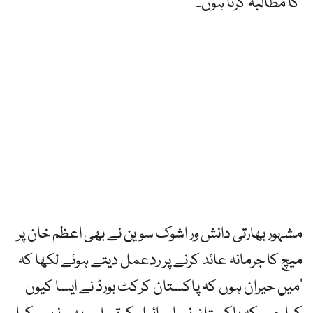
کا مطالبہ کرتا ہوں۔‘
مشہور بھارتی دانش ور اشوک سوین نے بھی اعظم خان پر
میچ کا جرمانہ عائد کرنے پر ردعمل دیتے ہوئے لکھا کہ
’میں حیران ہوں کہ پاکستان کرکٹ بورڈ نے ایسا کیوں