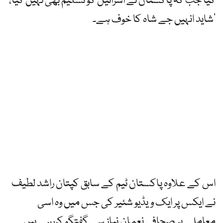
کیا جب کہ پاکستان نے اسرائیل کو تسلیم بھی نہیں کیا،
شاید انہیں جے شاہ کا خوف ہے۔‘
اس کے علاوہ پاکستان ٹیم کے سابق کپتان راشد لطیف
نے ایکس پر ایک ویڈیو شئیر کی جس میں وہ اسی
معاملے پر صحافی نعمان نیاز سے گفتگو کررہے ہیں۔