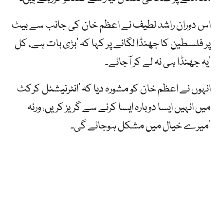
اس دوران راشد لطیف نے اعظم خان کی جانب سے بیٹ
پر فلسطین کا جھنڈا لگانے پر کہا کہ ’بڑی بات ہے، کل
یہ جھنڈا ہی نہ لے کر آجائے۔‘
انہوں نے اعظم خان کو مشورہ دیا کہ ’انٹرنیشنل کرکٹ
میں انہیں ایسا دوبارہ ایسا کرنے سے گریز کریں، ورنہ
میرے خیال میں مشکل ہوجائے گی۔‘