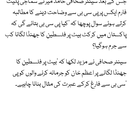
جس کے بعد سینئر صحافی حامد میر نے سماجی پلیٹ
فارم ایکس پر پی سی بی سے وضاحت دینے کا مطالبہ
کرتے ہوئے سوال پوچھا کہ ’کیا پی سی بی بتائے گی کہ
پاکستان میں کرکٹ بیٹ پر فلسطین کا جھنڈا لگانا کب
سے جرم ہوگیا؟
سینئر صحافی نے مزید لکھا کہ ’بیٹ پر فلسطین کا
جھنڈا لگانے پر اعظم خان کو جرمانہ کرنے والوں کو پی
سی بی سے فارغ کرکے عبرت کی مثال بنانا چاہیے۔‘