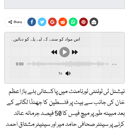
Share
اس مواد کو سننے کے لیے پلے کو دبائیں۔
0:00
-:--
1x
Powered By
GSpeech
نیشنل ٹی ٹوئنٹی ٹورنامنٹ میں پاکستانی بلے باز اعظم
خان کی جانب سے بیٹ پر فلسطین کا جھنڈا لگانے کے
بعد مبینہ طور پر میچ فیس کا 50 فیصد جرمانہ عائد
کرنے پر سینئر صحافی حامد میر اور سینیٹر مشتاق احمد