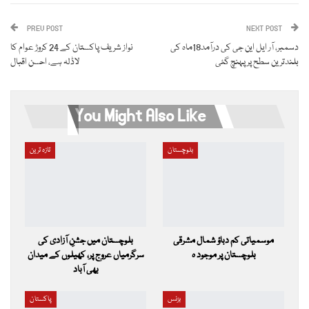
ReddIt
WhatsApp
Pinterest
PREV POST
Email
NEXT POST
دسمبر، آر ایل این جی کی درآمد18ماہ کی
نواز شریف پاکستان کے 24 کروڑ عوام کا
بلندترین سطح پر پہنچ گئی
لاڈلہ ہے، احسن اقبال
You Might Also Like
بلوچستان
تازہ ترین
موسمیاتی کم دباؤ شمال مشرقی
بلوچستان میں جشنِ آزادی کی
بلوچستان پر موجود ہ
سرگرمیاں عروج پر، کھیلوں کے میدان
بھی آباد
بزنس
پاکستان