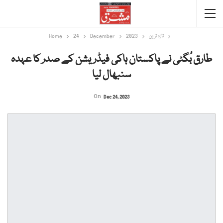
تازہ ترین
2023
December
24
Home
طارق بُگٹی نے پاکستان ہاکی فیڈریشن کے صدر کا عہدہ
سنبھال لیا
On
Dec 24, 2023