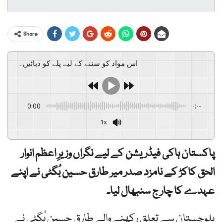
Share
اس مواد کو سننے کے لیے پلے کو دبائیں۔
0:00
-:--
1x
پاکستان ہاکی فیڈریشن کے لیے نگراں وزیرِ اعظم انوار
الحق کاکڑ کے نامزد صدر میر طارق حسین بُگٹی نے اپنے
عہدے کا چار ج سنبھال لیا۔
بلوچستان سے تعلق رکھنے والے طارق حسین بُگٹی نے