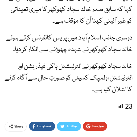
کہا کہ سابق صدر خالد سجاد کھوکھر کا میری تعیناتی
کو غیر آئینی کہنا اُن کا مؤقف ہے۔
دوسری جانب اسلام آباد میں پریس کانفرنس کرتے ہوئے
خالد سجاد کھوکھر نے عہدہ چھوڑنے سے انکار کر دیا۔
خالد سجاد کھوکھر نے انٹرنیشنل ہاکی فیڈریشن اور
انٹرنیشنل اولمپک کمیٹی کو صورتِ حال سے آگاہ کرنے
کا اعلان کیا ہے۔
23
Facebook
Twitter
Google+
Share