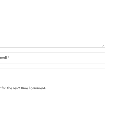
r for the next time I comment.
u wish.
Accept
Read More
Website Design:
Faisal Haider