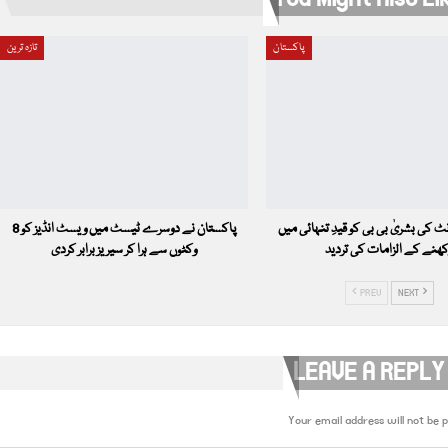
پاکستان
تازہ ترین
 کی بشریٰ بی بی کو قیدِ تنہائی میں
پاکستان نے دوسرے ٹیسٹ میں ویسٹ انڈیز کو 8
ھنے کے الزامات کی تردید
وکٹوں سے ہرا کر سیریز برابر کردی
PREV
NEXT
LEAVE A REPLY
Your email address will not be p