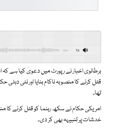
-:--
1x
برطانوی اخبار نے رپورٹ میں دعویٰ کیا ہے کہ
قتل کرنے کا منصوبہ ناکام بنایا اور نئی دہلی 
تھا۔
امریکی حکام نے سکھ رہنما کو قتل کرنے کا منص
خدشات پر تنبیہہ بھی کر دی۔