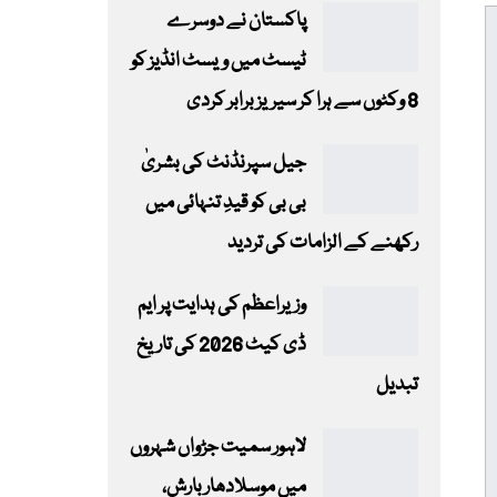
پاکستان نے دوسرے
ٹیسٹ میں ویسٹ انڈیز کو
8 وکٹوں سے ہرا کر سیریز برابر کردی
جیل سپرنڈنٹ کی بشریٰ
بی بی کو قیدِ تنہائی میں
رکھنے کے الزامات کی تردید
وزیراعظم کی ہدایت پر ایم
ڈی کیٹ 2026 کی تاریخ
تبدیل
لاہور سمیت جڑواں شہروں
میں موسلادھار بارش،