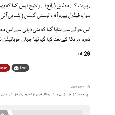
رپورٹ کے مطابق ذرائع نے واضح نہیں کیا کہ ب
ہوا یا فیڈرل بیورو آف انوسٹی گیشن (ایف بی آئی)
اس حوالے سے بتایا گیا کہ نئی دہلی سے اس معا
دورہ امریکا کے بعد کیا گیا تھا جہاں جوبائیڈن نے
20
terest
Email
NEXT POST
سپریم جوڈیشل کونسل نے جسٹس مظاہر نقوی کو تفصیلی شوکاز نوٹس جاری کر
ke