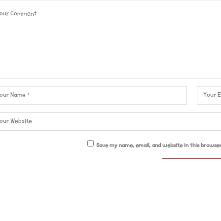
Save my name, email, and website in this browse
ove your experience. We'll assume you're ok with this, but you can opt-out if yo
ll Rights Reserved.
https://www.googletagmanager.com/gtag/js?id=G-HFZSG9BN9P