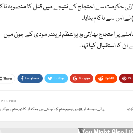
ھارتی حکومت سے احتجاج کے نتیجے میں قتل کا منصوبہ ناکا
 نے اس سے ناکام بنایا۔
ملے پر احتجاج بھارتی وزیراعظم نریندر مودی کے جون میں
 ان کا استقبال کیا تھا۔
Facebook
Twitter
Google+
ReddIt
Pin
Share
PREV POST
دیا
پرانے سیاستدان 18ویں ترمیم ختم کرنا چاہتے ہیں جبکہ ان کا دور ختم ہوچکا، بلاول
You Might Also Li