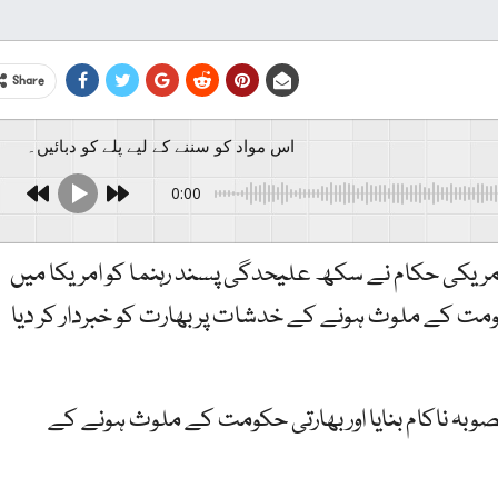
Share
اس مواد کو سننے کے لیے پلے کو دبائیں۔
0:00
 امریکی حکام نے سکھ علیحدگی پسند رہنما کو امریکا میں
حکومت کے ملوث ہونے کے خدشات پر بھارت کو خبردار کر دیا
وبہ ناکام بنایا اور بھارتی حکومت کے ملوث ہونے کے