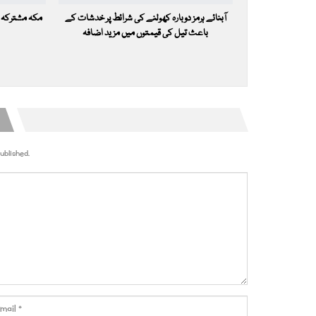
آبنائے ہرمز دوبارہ کھولنے کی شرائط پر خدشات کے
مکہ مشترکہ 
باعث تیل کی قیمتوں میں مزید اضافہ
ublished.