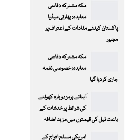
مکہ مشترکہ دفاعی
معاہدہ: بھارتی میڈیا
پاکستان کیلئے مفادات کے اعتراف پر
مجبور
مکہ مشترکہ دفاعی
معاہدہ: خصوصی نغمہ
جاری کر دیا گیا
آبنائے ہرمز دوبارہ کھولنے
کی شرائط پر خدشات کے
باعث تیل کی قیمتوں میں مزید اضافہ
امریکی مسلح افواج کے