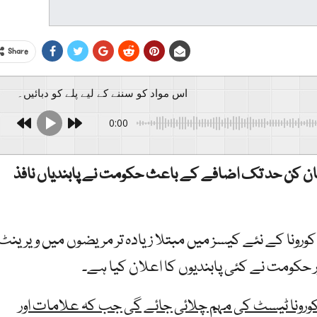
Share
اس مواد کو سننے کے لیے پلے کو دبائیں۔
0:00
یشان کن حد تک اضافے کے باعث حکومت نے پابندیاں نافذ
ا کے نئے کیسز میں مبتلا زیادہ تر مریضوں میں ویرینٹ JN.1 پایا گیا
 حکومت نے کئی پابندیوں کا اعلان کیا ہے۔
کورونا ٹیسٹ کی مہم چلائی جائے گی جب کہ علامات اور