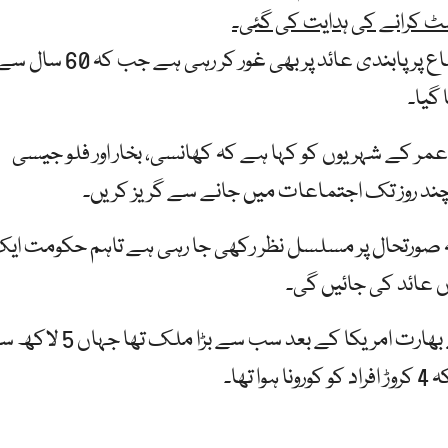
سٹ کرانے کی ہدایت کی گئی۔
ریاستی حکومت لوگوں کی نقل و حرکت اور اجتماع پر پابندی عائد پر بھی غور کر رہی ہے جب کہ 60 س
 گیا۔
کومت نے 60 سال سے زائد عمر کے شہریوں کو کہا ہے کہ کھانسی، بخار اور فلو جیسی
 چند روز تک اجتماعات میں جانے سے گریز کریں۔
ہ صورتحال پر مسلسل نظر رکھی جا رہی ہے تاہم حکومت ای
اں عائد کی جائیں گی۔
یاد رہے کہ کورونا کیسز کی تعداد کے حوالے سے بھارت امریکا کے بعد سب سے بڑا ملک
ھا۔