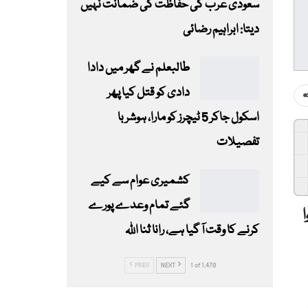
سعودی عرب کی حفاظت کی ضمانت نہیں
دیتا: ابراہیم رضائی
طالبعلم نے گھر میں دادا
دادی کو قتل کیا پھر
اسکول جاکر 5 ٹیچرز کو مارا، ہوشربا
تفصیلات
کشمیری عوام سے کیے
گئے تمام وعدے پورے
کرنے کا وقت آ گیا ہے، رانا ثنا اللہ
PREV
NEXT
1 of 1,470