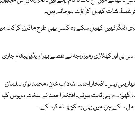
دگی دکھانے میں آج تک ناکام رہے ہیں۔ فخر زمان کی مجبوری
کثر غلط شاٹ کھیل کر آؤٹ ہوجاتے ہیں۔
بڑی اننگز نہیں کھیل سکے وہ کسی بھی طرح ماڈرن کرکٹ می
ی بی اور کھلاڑی رمیز راجہ نے غصے بھرا ویڈیو پیغام جاری
ر بنی رہی۔ افتخار احمد، شاداب خان، محمد نواز، سلمان
دہ گھوڑے ہی ثابت ہوئے۔ افتخار احمد نے سخت مایوس کیا
 مل سکے جن میں بھی وہ کچھ نہ کرسکے۔