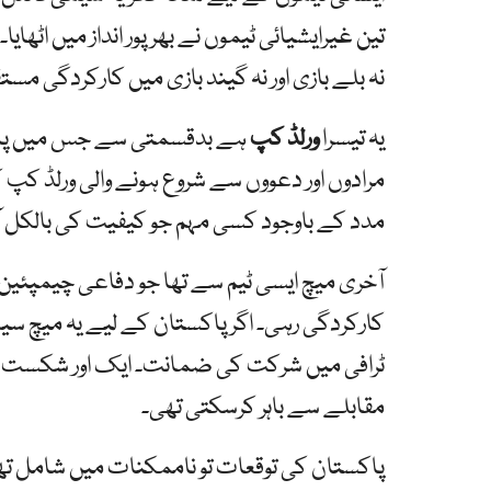
تین غیرایشیائی ٹیموں نے بھرپور انداز میں اٹ
نہ بلے بازی اور نہ گیند بازی میں کارکردگی مس
یہ تیسرا
ورلڈ کپ
ہے بدقسمتی سے جس میں پاکست
مرادوں اور دعووں سے شروع ہونے والی ورلڈ کپ
مدد کے باوجود کسی مہم جو کیفیت کی بالکل آئی
آخری میچ ایسی ٹیم سے تھا جو دفاعی چیمپئین
کارکردگی رہی۔ اگر پاکستان کے لیے یہ میچ سیم
ٹرافی میں شرکت کی ضمانت۔ ایک اور شکست اس
مقابلے سے باہر کرسکتی تھی۔
پاکستان کی توقعات تو ناممکنات میں شامل تھی