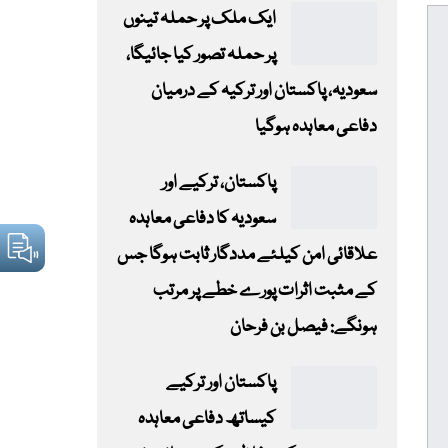
ایک ملک پر حملہ تینوں
پر حملہ تصور کیا جائیگا،
سعودیہ، پاکستان اور ترکیہ کے درمیان
دفاعی معاہدہ ہوگیا
پاکستان، ترکیے اور
سعودیہ کا دفاعی معاہدہ
علاقائی امن کیلئے مددگار ثابت ہوگا جس
کے مثبت اثرات پورے خطے پر مرتب
ہونگے: فیصل بن فرحان
پاکستان اور ترکیے
کیساتھ دفاعی معاہدہ