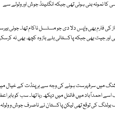
 کا نمونہ بنی ہوئی تھی جبکہ انگلینڈ جوش اور ولولے سے
 کی فارم بھی واپس دلا دی جو مسلسل ناکام تھا۔ جونی بیرسٹ
اور جیت بھی جبکہ پاکستانی بلے باز وہ کچھ بھی نہ کرسک
نکنگ میں سرفہرست ہونے کی وجہ سے ہر پنڈت کے خیال می
سے احمدآباد میں فائنل میں دیکھ رہا تھا۔ سب کو بابر اعظ
 بولنگ کی توقع تھی لیکن پاکستان نے ناصرف جوش و ولولہ