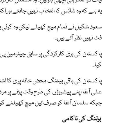
ایک دو اننگز ہی اچھی ہوتیں۔ وہ مستقل کارکر
یہ ہے کہ وہ شاٹس کا انتخاب نہیں جانتے اور ا
سعود شکیل نے تمام میچ کھیلے لیکن وہ کوئی 
فٹ نہیں نظر آتے ہیں۔
پاکستان کی بری کارکردگی پر سابق چیئرمین پی س
کیا۔
پاکستان کی باقی بیٹنگ محض خانہ پری کا اشتہا
علی آغا اپنے پیشروؤں کی طرح وقت پڑنے پر مر
جبکہ سلمان آغا کو صرف تین میچ کھیلنے کو
بولنگ کی ناکامی