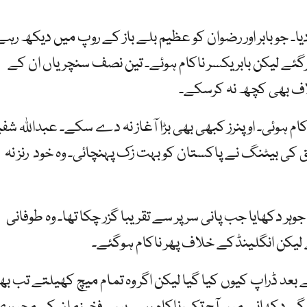
ا۔ جو بابر اور رضوان کو عظیم بلے باز کے روپ میں دیکھ رہے
ئے لیکن بابر یکسر ناکام ہوئے۔ تین نصف سنچریاں ان کے
لاف بھی کچھ نہ کرسکے۔
کام ہوئی۔ اوپنرز کبھی بھی بڑا آغاز نہ دے سکے۔ عبداللہ شف
کی بیٹنگ نے پاکستان کو بہت زک پہنچائی۔ وہ خود رنز نہ
ہر دکھایا جب پانی سر پر سے تقریبا گزر چکا تھا۔ وہ طوفانی
لیکن انگلینڈکے خلاف پھر ناکام ہوگئے۔
بعد ڈراپ کیوں کیا گیا لیکن اگر وہ تمام میچ کھیلتے تب بھ