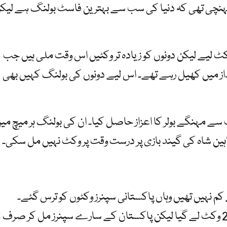
ہنچی تھی کہ دنیا کی سب سے بہترین فاسٹ بولنگ ہے لیک
ن شاہ آفریدی نے 18 اور حارث رؤف نے 16 وکٹ لیے لیکن دونوں کو زیادہ تر وکٹیں اس وقت ملی ہیں جب
انداز میں کھیل رہے تھے۔ اس لیے دونوں کی بولنگ کہیں بھی
 کپ کے سب سے مہنگے بولر کا اعزاز حاصل کیا۔ ان کی بولنگ ہر میچ می
 شاہ کی گیند بازی پر درست وقت پر وکٹ نہیں مل سکی۔
م نہیں تھیں وہاں پاکستانی سپنرز وکٹوں کو ترس گئے۔
آسٹریلیا ک