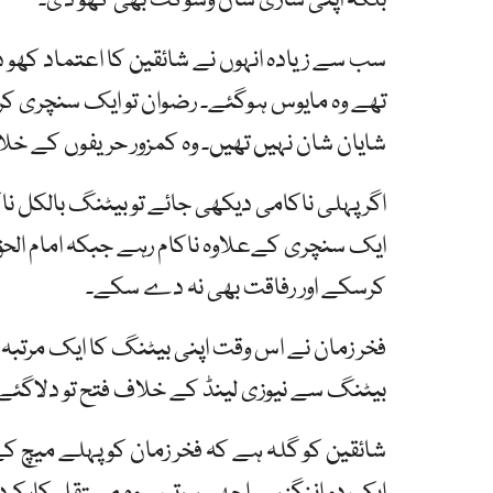
بلکہ اپنی ساری شان وشوکت بھی کھو دی۔
سب سے زیادہ انہوں نے شائقین کا اعتماد کھو دی
تھے وہ مایوس ہوگئے۔ رضوان تو ایک سنچری کرگ
شایان شان نہیں تھیں۔ وہ کمزور حریفوں کے خ
اگر پہلی ناکامی دیکھی جائے تو بیٹنگ بالکل نا
ایک سنچری کےعلاوہ ناکام رہے جبکہ امام الحق 
کرسکے اور رفاقت بھی نہ دے سکے۔
فخر زمان نے اس وقت اپنی بیٹنگ کا ایک مرتبہ جو
بیٹنگ سے نیوزی لینڈ کے خلاف فتح تو دلاگئے 
شائقین کو گلہ ہے کہ فخر زمان کو پہلے میچ کے 