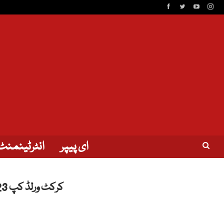
ای پیپر
انٹرٹینمنٹ
کرکٹ ورلڈ کپ 2023: پاکستان نے کیا کچھ کھویا؟