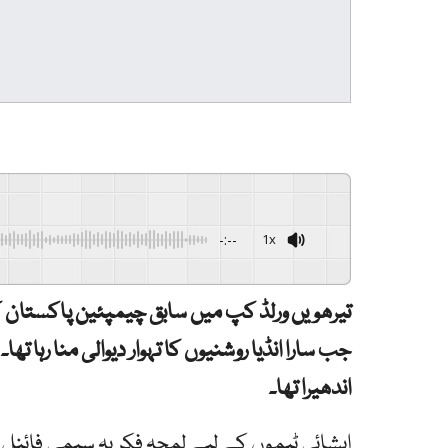
-:--
1x
تیرھویں ورلڈ کپ میں سابق چیمپئین پاکستان کا
جب سارا انڈیا روشنیوں کا تہوار دیوالی منا رہا 
اندھیرا تھا۔
ایشائی ٹیموں کے لیے لمحہ فکریہ سیمی فائنل ک