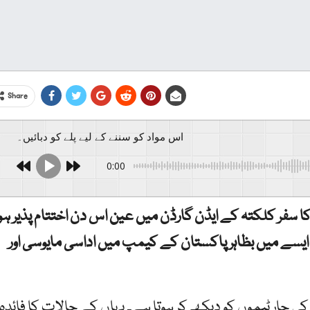
Share
اس مواد کو سننے کے لیے پلے کو دبائیں۔
0:00
 سفر کلکتہ کے ایڈن گارڈن میں عین اس دن اختتام پذیر ہوا
تھا۔ ایسے میں بظاہر پاکستان کے کیمپ میں اداسی مایوسی اور
ی چار ٹیموں کو دیکھ کر ہوتا ہے۔ یہاں کے حالات کا فائدہ