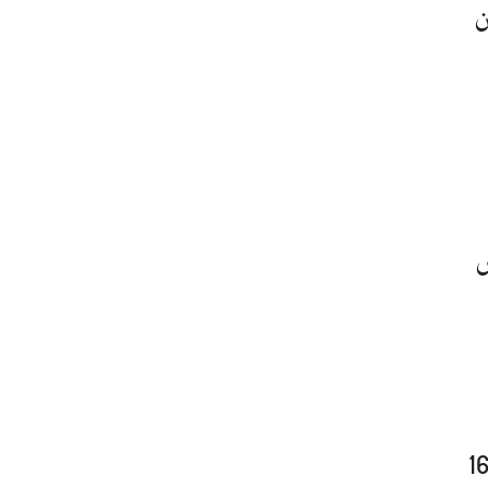
ن
ں
ا دوسرے درجہ کا سپنر آدم زمپا تو 22 وکٹ لے گیا لیکن پاکستان کے سارے سپنرز مل کر صرف 16