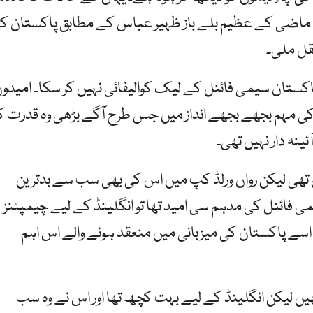
ھایا۔ ماضی کے عظیم بلے باز ظہیر عباس کے مطابق پاکستان ک
تقل ملی۔
ان سیمی فائنل کے لیک کوالیفائی نہیں کر سکا۔ امیدوں
 کی مہم بجھے بجھے انداز میں جس طرح آگے بڑھی وہ قدرت 
نہ دار نہیں تھی۔
 تھی لیکن رواں ورلڈ کپ میں اس کی بھی سب سے بدترین
ی فائنل کی مدہم سی امید تھا تو انگلینڈ کے لیے چیمپئنز
ے پاکستان کی میزبانی میں منعقد ہونے والے اس اہم
ں لیکن انگلینڈ کے لیے بہت کچھ تھا اور اس نے وہ سب