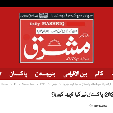
کالم
بین الاقوامی
بلوچستان
پاکستان
ت
کرکٹ ورلڈ کپ 2023: پاکستان نے کیا کچھ کھویا؟
کھیل
2023
November
13
Home
On
Nov 13, 2023