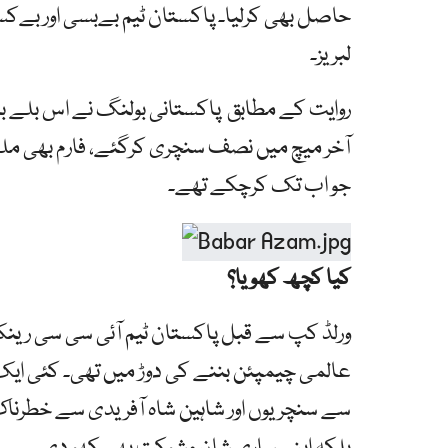
حاصل بھی کرلیا۔ پاکستان ٹیم بےبسی اور بےکسی
لبریز۔
روایت کے مطابق پاکستانی بولنگ نے اس بلے باز
آخر میچ میں نصف سنچری کرگئے، فارم بھی ملی 
جو اب تک کرچکے تھے۔
کیا کچھ کھویا؟
ورلڈ کپ سے قبل پاکستان ٹیم آئی سی سی ری
عالمی چیمپئن بننے کی دوڑ میں تھی۔ کئی ایک ا
سے سنچریوں اور شاہین شاہ آفریدی سے خطرناک