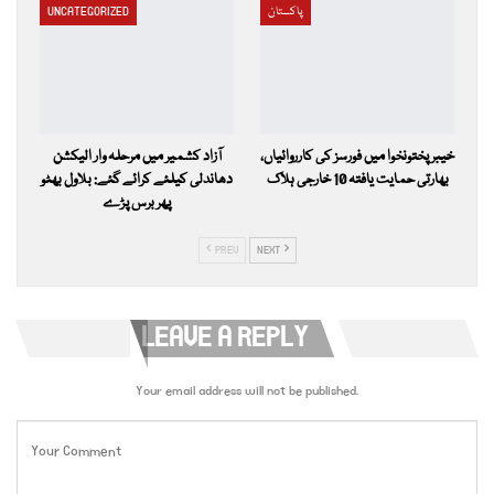
پاکستان
UNCATEGORIZED
خیبرپختونخوا میں فورسز کی کارروائیاں،
آزاد کشمیر میں مرحلہ وار الیکشن
بھارتی حمایت یافتہ 10 خارجی ہلاک
دھاندلی کیلئے کرائے گئے: بلاول بھٹو
پھر برس پڑے
PREV
NEXT
LEAVE A REPLY
Your email address will not be published.