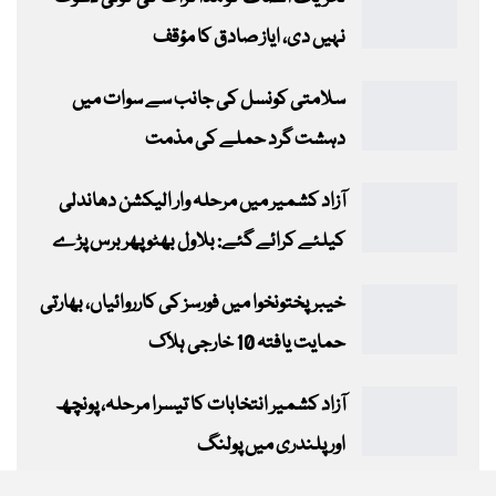
نہیں دی، ایاز صادق کا مؤقف
سلامتی کونسل کی جانب سے سوات میں
دہشت گرد حملے کی مذمت
آزاد کشمیر میں مرحلہ وار الیکشن دھاندلی
کیلئے کرائے گئے: بلاول بھٹو پھر برس پڑے
خیبرپختونخوا میں فورسز کی کارروائیاں، بھارتی
حمایت یافتہ 10 خارجی ہلاک
آزاد کشمیر انتخابات کا تیسرا مرحلہ، پونچھ
اور پلندری میں پولنگ
This website uses cookies to improve your experience. We'll assume