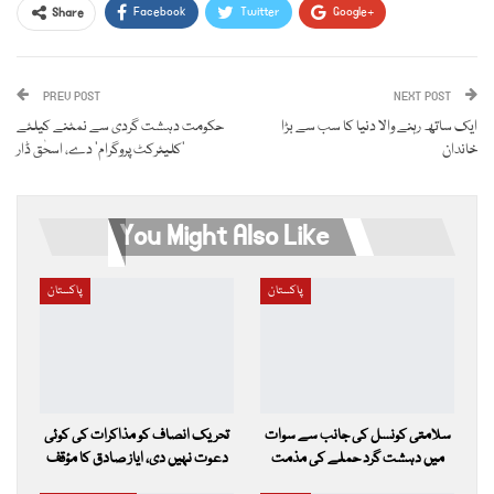
Facebook
Twitter
Google+
Share
ReddIt
WhatsApp
Pinterest
PREV POST
Email
NEXT POST
ایک ساتھ رہنے والا دنیا کا سب سے بڑا
حکومت دہشت گردی سے نمٹنے کیلئے
خاندان
’کلیئرکٹ پروگرام‘ دے، اسحٰق ڈار
You Might Also Like
پاکستان
پاکستان
سلامتی کونسل کی جانب سے سوات
تحریک انصاف کو مذاکرات کی کوئی
میں دہشت گرد حملے کی مذمت
دعوت نہیں دی، ایاز صادق کا مؤقف