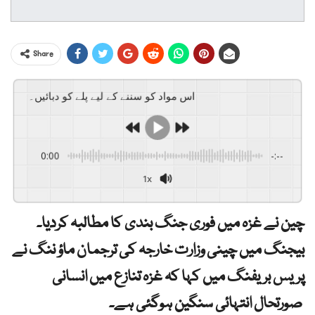
Share
اس مواد کو سننے کے لیے پلے کو دبائیں۔
0:00
-:--
1x
چین نے غزہ میں فوری جنگ بندی کا مطالبہ کردیا۔
بیجنگ میں چینی وزارت خارجہ کی ترجمان ماؤ ننگ نے
پریس بریفنگ میں کہا کہ غزہ تنازع میں انسانی
صورتحال انتہائی سنگین ہوگئی ہے۔