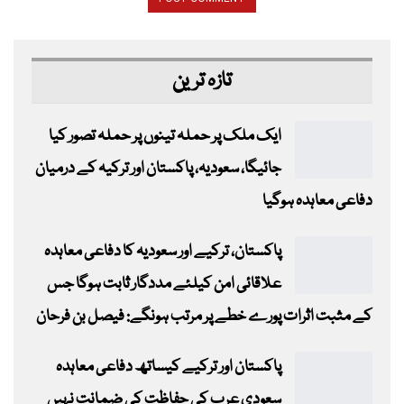
تازہ ترین
ایک ملک پر حملہ تینوں پر حملہ تصور کیا
جائیگا، سعودیہ، پاکستان اور ترکیہ کے درمیان
دفاعی معاہدہ ہوگیا
پاکستان، ترکیے اور سعودیہ کا دفاعی معاہدہ
علاقائی امن کیلئے مددگار ثابت ہوگا جس
کے مثبت اثرات پورے خطے پر مرتب ہونگے: فیصل بن فرحان
پاکستان اور ترکیے کیساتھ دفاعی معاہدہ
سعودی عرب کی حفاظت کی ضمانت نہیں