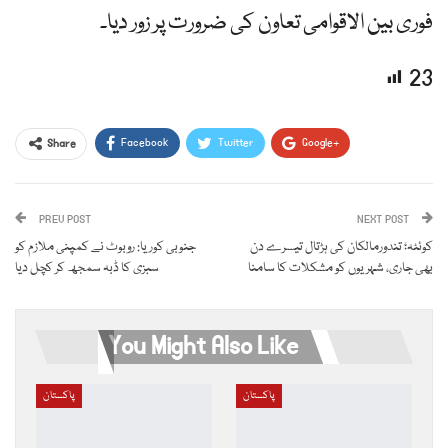
فوری بین الاقوامی تعاون کی ضرورت پر زور دیا۔
23
Facebook
Twitter
Google+
Share
ReddIt
WhatsApp
Pinterest
PREV POST
Email
NEXT POST
کوئٹہ؛ تندورمالکان کی ہڑتال تیسرے دن
جنوبی کوریا: روبوٹ نے کمپنی ملازم کو
بھی جاری، شہریوں کو مشکلات کا سامنا
سبزی کا ڈبہ سمجھ کر کچل دیا
You Might Also Like
پاکستان
پاکستان