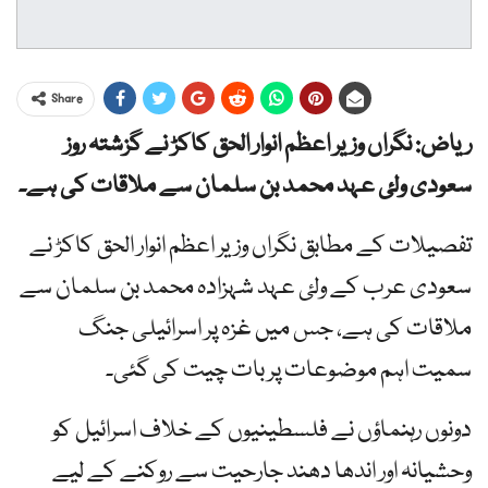
Share
ریاض: نگراں وزیر اعظم انوار الحق کاکڑ نے گزشتہ روز
سعودی ولئ عہد محمد بن سلمان سے ملاقات کی ہے۔
تفصیلات کے مطابق نگراں وزیر اعظم انوار الحق کاکڑ نے
سعودی عرب کے ولئ عہد شہزادہ محمد بن سلمان سے
ملاقات کی ہے، جس میں غزہ پر اسرائیلی جنگ
سمیت اہم موضوعات پر بات چیت کی گئی۔
دونوں رہنماؤں نے فلسطینیوں کے خلاف اسرائیل کو
وحشیانہ اور اندھا دھند جارحیت سے روکنے کے لیے