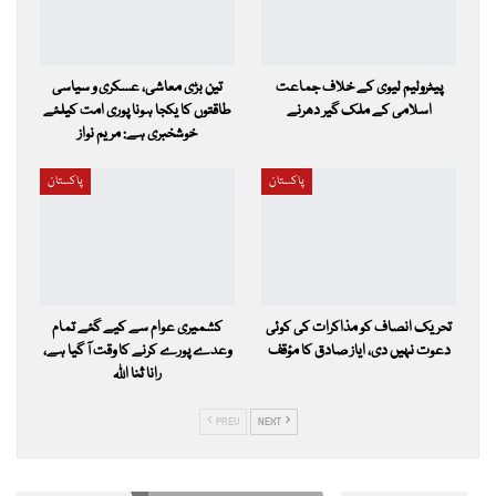
پیٹرولیم لیوی کے خلاف جماعت
تین بڑی معاشی، عسکری و سیاسی
اسلامی کے ملک گیر دھرنے
طاقتوں کا یکجا ہونا پوری امت کیلئے
خوشخبری ہے: مریم نواز
پاکستان
پاکستان
تحریک انصاف کو مذاکرات کی کوئی
کشمیری عوام سے کیے گئے تمام
دعوت نہیں دی، ایاز صادق کا مؤقف
وعدے پورے کرنے کا وقت آ گیا ہے،
رانا ثنا اللہ
PREV
NEXT