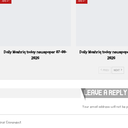
ای پیپر
ای پیپر
Daily Mashriq today newspaper 07-08-
Daily Mashriq today newspap
2026
2026
PREV
NEXT
LEAVE A REPLY
Your email address will not be p