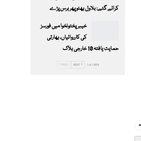
کرائے گئے: بلاول بھٹو پھر برس پڑے
خیبرپختونخوا میں فورسز
کی کارروائیاں، بھارتی
حمایت یافتہ 10 خارجی ہلاک
PREV
NEXT
1 of 1,469