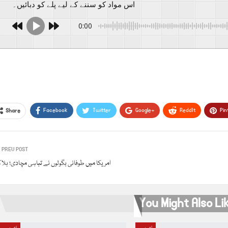
اس مواد کو سننے کے لیے پلے کو دبائیں۔
0:00
Facebook
Twitter
Google+
ReddIt
Pin
Share
PREV POST
امریکا میں طوفانی بگولوں نے تباہی مچادی؛ ہلا
You Might Also Li