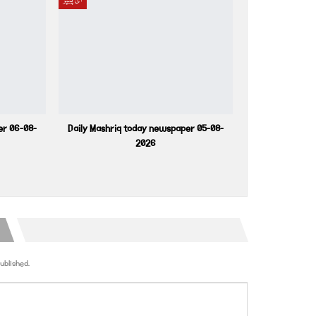
ای پیپر
er 06-08-
Daily Mashriq today newspaper 05-08-
2026
ublished.