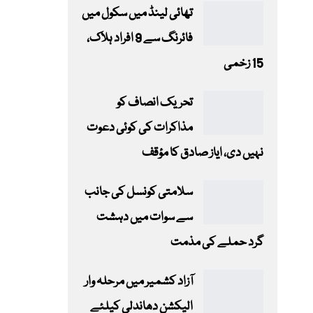
تھائی لینڈ میں سکول میں
فائرنگ سے 9 افراد ہلاک،
15 زخمی
تحریک انصاف کو
مذاکرات کی کوئی دعوت
نہیں دی، ایاز صادق کا مؤقف
سلامتی کونسل کی جانب
سے سوات میں دہشت
گرد حملے کی مذمت
آزاد کشمیر میں مرحلہ وار
الیکشن دھاندلی کیلئے