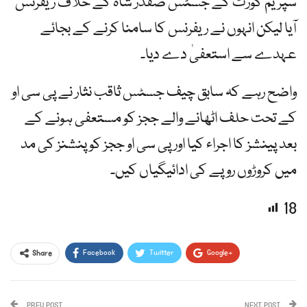
سپریم کورٹ کے جسٹس صفدر شاہ کے خلاف ریفرنس
آیا لیکن انہوں نے ریفرنس کا سامنا کرنے کے بجائے
عہدے سے استعفیٰ دے دیا۔
واضح رہے کہ سابق چیف جسٹس ثاقب نثار نے پی سی او
کے تحت حلف اٹھانے والے ججز کو مستعفی ہونے کے
بعد پینشز کا اجراء کیا اور پی سی او ججز کو پنشنز کی مد
میں کروڑوں روپے کی ادائیگیاں کیں۔
18
Facebook
Twitter
Google+
Share
ReddIt
WhatsApp
Pinterest
PREV POST
Email
NEXT POST