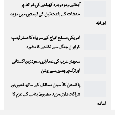
آبنائے ہرمز دوبارہ کھولنے کی شرائط پر
خدشات کے باعث تیل کی قیمتوں میں مزید
اضافہ
امریکی مسلح افواج کے سربراہ کا صدر ٹرمپ
کو ایران جنگ سے نکلنے کا مشورہ
سعودی عرب کی عمارتیں سعودی، پاکستانی
اور ترک پرچموں سے روشن
پاکستان کا آسیان ممالک کے ساتھ تعاون اور
شراکت داری مزید مضبوط بنانے کے عزم کا
اعادہ
This website uses cookies to improve your experience. We'll assume