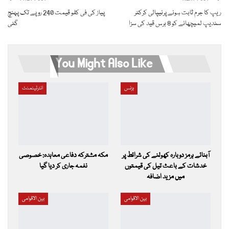
ریپ کا جرم ثابت ہونے پرنیپالی کرکٹر
پیاز کی فی کلو قیمت 240 روپے تک پہنچ
سندیپ لمیچھانے کو 8 برس قید کی سزا
گئی
You Might Also Like
بزنس
انٹرٹینمنٹ
آبنائے ہرمز دوبارہ کھولنے کی شرائط پر
مکہ مشترکہ دفاعی معاہدہ: خصوصی
خدشات کے باعث تیل کی قیمتوں
نغمہ جاری کر دیا گیا
میں مزید اضافہ
بین الاقوامی
بین الاقوامی