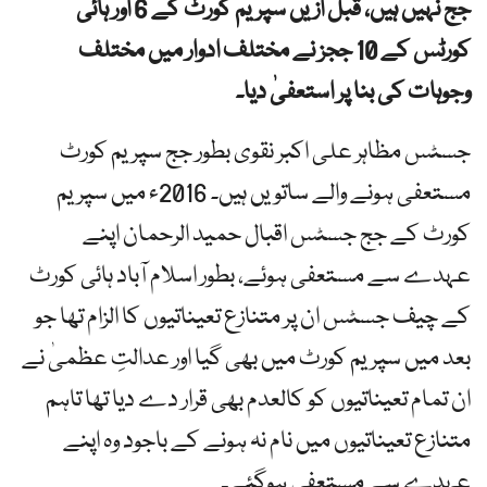
جج نہیں ہیں، قبل ازیں سپریم کورٹ کے 6 اور ہائی
کورٹس کے 10 ججز نے مختلف ادوار میں مختلف
وجوہات کی بنا پر استعفیٰ دیا۔
جسٹس مظاہر علی اکبر نقوی بطور جج سپریم کورٹ
مستعفی ہونے والے ساتویں ہیں۔ 2016ء میں سپریم
کورٹ کے جج جسٹس اقبال حمید الرحمان اپنے
عہدے سے مستعفی ہوئے، بطور اسلام آباد ہائی کورٹ
کے چیف جسٹس ان پر متنازع تعیناتیوں کا الزام تھا جو
بعد میں سپریم کورٹ میں بھی گیا اور عدالتِ عظمیٰ نے
ان تمام تعیناتیوں کو کالعدم بھی قرار دے دیا تھا تاہم
متنازع تعیناتیوں میں نام نہ ہونے کے باجود وہ اپنے
عہدے سے مستعفی ہوگئے۔