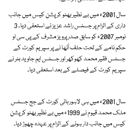
سال 2001ء میں بے نظیر بھٹو کرپشن کیس میں جانب
داری کے الزام پر جسٹس راشد عزیز نے استعفیٰ دیا۔ 3
نومبر 2007ء کو سابق صدر پرویز مشرف کے پی سی او
حکم نامے کے تحت حلف اْٹھا نے پر سپریم کورٹ کے
جسٹس فقیر محمد کھوکھر اور جسٹس ایم جاوید بٹر نے
سپریم کورٹ کے فیصلے کے بعد استعفی دیا۔
سال 2001ء میں ہی لاہور ہائی کورٹ کے جج جسٹس
ملک محمد قیوم نے 1999ء میں بے نظیر بھٹو کرپشن
کیس میں جانب دار ہونے کے الزام پر عہدہ چھوڑ دیا۔