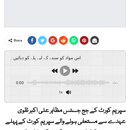
Share
اس مواد کو سننے کے لیے پلے کو دبائیں۔
0:00
-:--
1x
سپریم کورٹ کے جج جسٹس مظاہر علی اکبر نقوی
عہدے سے مستعفی ہونے والے سپریم کورٹ کے پہلے