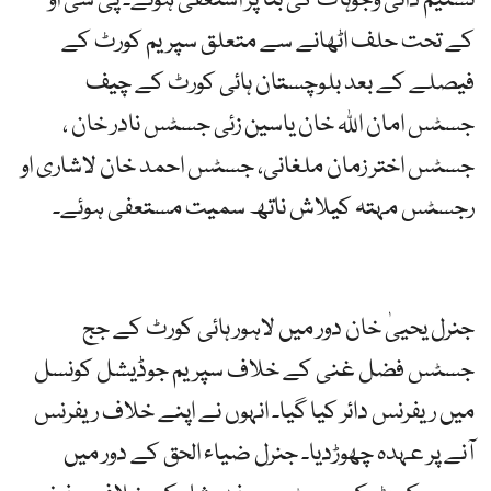
تسنیم ذاتی وجوہات کی بنا پر استعفیٰ ہوئے۔ پی سی او
کے تحت حلف اٹھانے سے متعلق سپریم کورٹ کے
فیصلے کے بعد بلوچستان ہائی کورٹ کے چیف
جسٹس امان اللہ خان یاسین زئی جسٹس نادر خان ،
جسٹس اختر زمان ملغانی، جسٹس احمد خان لاشاری او
رجسٹس مہتہ کیلاش ناتھ سمیت مستعفی ہوئے۔
جنرل یحییٰ خان دور میں لاہور ہائی کورٹ کے جج
جسٹس فضل غنی کے خلاف سپریم جوڈیشل کونسل
میں ریفرنس دائر کیا گیا۔ انہوں نے اپنے خلاف ریفرنس
آنے پر عہدہ چھوڑدیا۔ جنرل ضیاء الحق کے دور میں