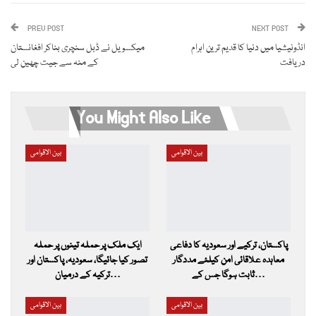
ReddIt
WhatsApp
Pinterest
PREV POST
Email
NEXT POST
انڈونیشیا میں دنیا کا قدیم ترین اہرام
میکسویل نے ڈبل سنچری بناکر افغانستان
دریافت
کے منہ سے جیت چھین لی
You Might Also Like
بین الاقوامی
بین الاقوامی
پاکستان، ترکیے اور سعودیہ کا دفاعی
ایک ملک پر حملہ تینوں پر حملہ
معاہدہ علاقائی امن کیلئے مددگار
تصور کیا جائیگا، سعودیہ، پاکستان اور
ثابت ہوگا جس کے…
ترکیہ کے درمیان…
بین الاقوامی
بین الاقوامی