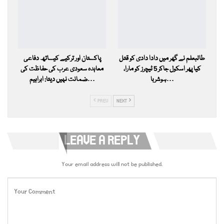
طالبعلم نے گھر میں دادا دادی کو قتل
پاکستان اور ترکیے کیساتھ دفاعی
کیا پھر اسکول جاکر 5 ٹیچرز کو مارا،
معاہدہ سعودی عرب کی حفاظت کی
ہوشربا…
ضمانت نہیں دیتا: ابراہیم…
PREV
NEXT
LEAVE A REPLY
Your email address will not be published.