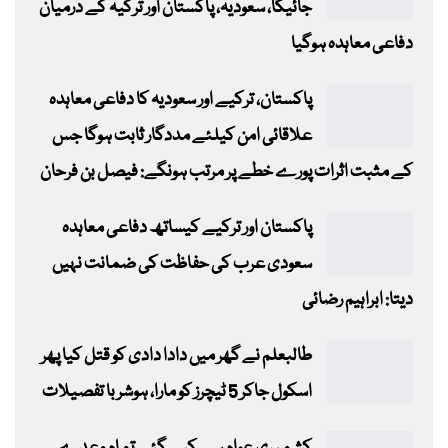
جائیگا، سعودیہ، پاکستان اور ترکیہ کے درمیان
دفاعی معاہدہ ہوگیا
پاکستان، ترکیے اور سعودیہ کا دفاعی معاہدہ
علاقائی امن کیلئے مددگار ثابت ہوگا جس
کے مثبت اثرات پورے خطے پر مرتب ہونگے: فیصل بن فرحان
پاکستان اور ترکیے کیساتھ دفاعی معاہدہ
سعودی عرب کی حفاظت کی ضمانت نہیں
دیتا: ابراہیم رضائی
طالبعلم نے گھر میں دادا دادی کو قتل کیا پھر
اسکول جاکر 5 ٹیچرز کو مارا، ہوشربا تفصیلات