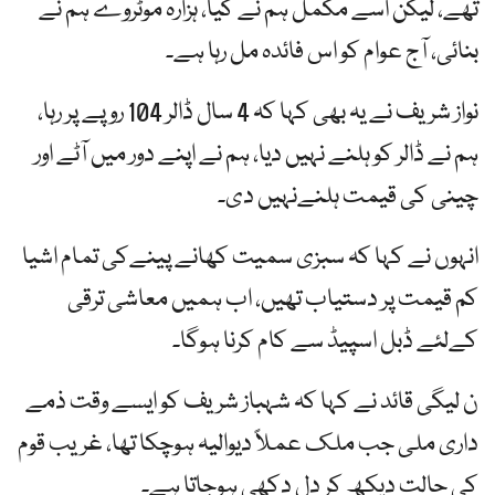
تھے، لیکن اسے مکمل ہم نے کیا، ہزارہ موٹروے ہم نے
بنائی، آج عوام کو اس فائدہ مل رہا ہے۔
نواز شریف نے یہ بھی کہا کہ 4 سال ڈالر 104 روپے پر رہا،
ہم نے ڈالر کو ہلنے نہیں دیا، ہم نے اپنے دور میں آٹے اور
چینی کی قیمت ہلنےنہیں دی۔
انہوں نے کہا کہ سبزی سمیت کھانے پینےکی تمام اشیا
کم قیمت پر دستیاب تھیں، اب ہمیں معاشی ترقی
کےلئے ڈبل اسپیڈ سے کام کرنا ہوگا۔
ن لیگی قائد نے کہا کہ شہباز شریف کو ایسے وقت ذمے
داری ملی جب ملک عملاً دیوالیہ ہوچکا تھا، غریب قوم
کی حالت دیکھ کر دل دکھی ہوجاتا ہے۔