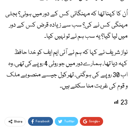
اُن کا کہنا تھا کہ مہنگائی کس کے دور میں ہوئی؟ بجلی
مہنگی کس نے کی؟ سب سے زیادہ قرض کس کے دور
میں لیا گیا؟ یہ سب ہم نے تو نہیں کیا۔
نواز شریف نے کہا کہ ہم نے آئی ایم ایف کو خدا حافظ
کہہ دیا تھا، ہمارےدور میں جو روٹی 4 روپےکی تھی، وہ
اب 30 روپے کی ہوگئی، تھرکول جیسے منصوبے ملک
و قوم کی غربت مٹا سکتے ہیں۔
23
Facebook
Twitter
Google+
Share