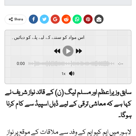
Share
اس مواد کو سننے کے لیے پلے کو دبائیں۔
0:00
-:--
1x
سابق وزیراعظم اور مسلم لیگ (ن) کے قائد نواز شریف نے
کہا ہے کہ معاشی ترقی کے لیے ڈبل اسپیڈ سے کام کرنا
ہوگا۔
لاہور میں ایم کیو ایم کے وفد سے ملاقات کے موقع پر نواز