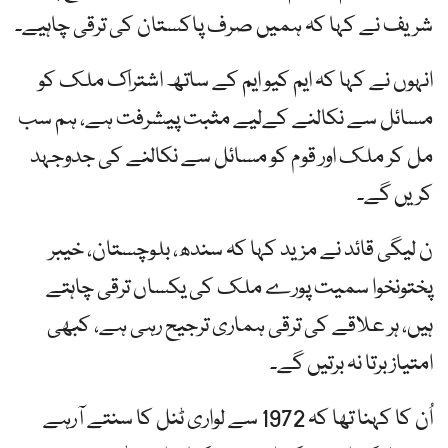
شریف نے کہا کہ ہمیں صرف پاکستان کی ترقی چاہیے۔
انہوں نے کہا کہ ایم کیو ایم کے ساتھ اشتراک ملک کو
مسائل سے نکالنے کےلیے مثبت پیشرفت ہے، ہم سب
مل کر ملک اور قوم کو مسائل سے نکالنے کی جدوجہد
کریں گے۔
ن لیگی قائد نے مزید کہا کہ سندھ، بلوچستان، خیبر
پختونخوا سمیت پورے ملک کی یکساں ترقی چاہتے
ہیں، ہر علاقے کی ترقی ہماری ترجیح رہی ہے، کبھی
امتیاز برتا نہ برتیں گے۔
اُن کا کہنا تھا کہ 1972 سے لواری ٹنل کا سنتے آرہے