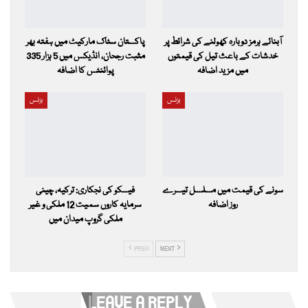
آبنائے ہرمز دوبارہ کھولنے کی شرائط پر
پاکستان سٹاک مارکیٹ میں ہفتہ بھر
خدشات کے باعث تیل کی قیمتوں
مثبت رجحان، انڈیکس میں 5 ہزار 335
میں مزید اضافہ
پوائنٹس کا اضافہ
بزنس
بزنس
سونے کی قیمت میں مسلسل تیسرے
فیسکو کی نجکاری: ترکیہ، چینی
روز اضافہ
سرمایہ کاروں سمیت 12 ملکی و غیر
ملکی گروپ میدان میں
PREV
NEXT
LEAVE A REPLY