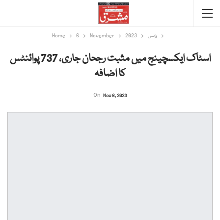
بزنس
2023
November
6
Home
اسٹاک ایکسچینج میں مثبت رجحان جاری، 737 پوائنٹس
کا اضافہ
On
Nov 6, 2023