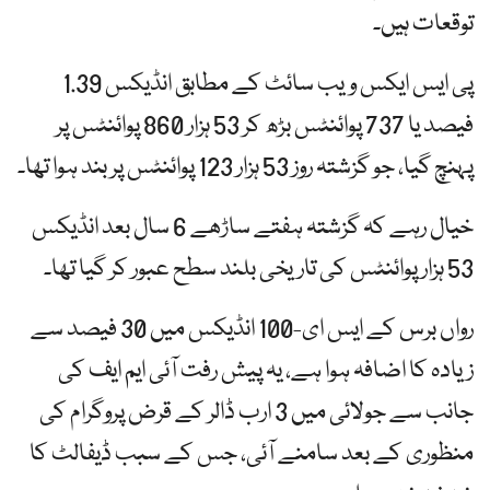
توقعات ہیں۔
پی ایس ایکس ویب سائٹ کے مطابق انڈیکس 1.39
فیصد یا 737 پوائنٹس بڑھ کر 53 ہزار 860 پوائنٹس پر
پہنچ گیا، جو گزشتہ روز 53 ہزار 123 پوائنٹس پر بند ہوا تھا۔
خیال رہے کہ گزشتہ ہفتے ساڑھے 6 سال بعد انڈیکس
53 ہزار پوائنٹس کی تاریخی بلند سطح عبور کر گیا تھا۔
رواں برس کے ایس ای-100 انڈیکس میں 30 فیصد سے
زیادہ کا اضافہ ہوا ہے، یہ پیش رفت آئی ایم ایف کی
جانب سے جولائی میں 3 ارب ڈالر کے قرض پروگرام کی
منظوری کے بعد سامنے آئی، جس کے سبب ڈیفالٹ کا