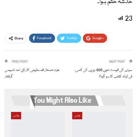
خدشہ ختم ہوا۔
23
Facebook
Twitter
Google+
Share
ReddIt
WhatsApp
Pinterest
PREV POST
Email
NEXT POST
سونے کی قیمت میں 400 روپے کی کمی،
غزہ: ممتاز فلسطینی کارکن احد تمیمی
فی تولہ کتنے کا ہو گیا؟
گرفتار
You Might Also Like
بزنس
بزنس