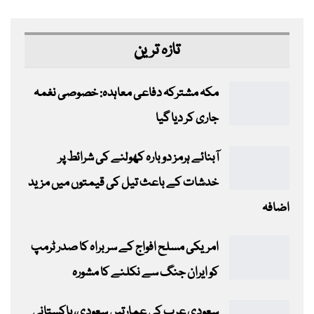
تازہ ترین
مکہ مشترکہ دفاعی معاہدہ: خصوصی نغمہ
جاری کر دیا گیا
آبنائے ہرمز دوبارہ کھولنے کی شرائط پر
خدشات کے باعث تیل کی قیمتوں میں مزید
اضافہ
امریکی مسلح افواج کے سربراہ کا صدر ٹرمپ
کو ایران جنگ سے نکلنے کا مشورہ
سعودی عرب کی عمارتیں سعودی، پاکستانی