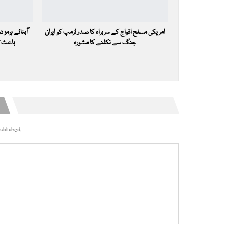
امریکی مسلح افواج کے سربراہ کا صدر ٹرمپ کو ایران
آبنائے ہرمز 
جنگ سے نکلنے کا مشورہ
باعث ت
ublished.