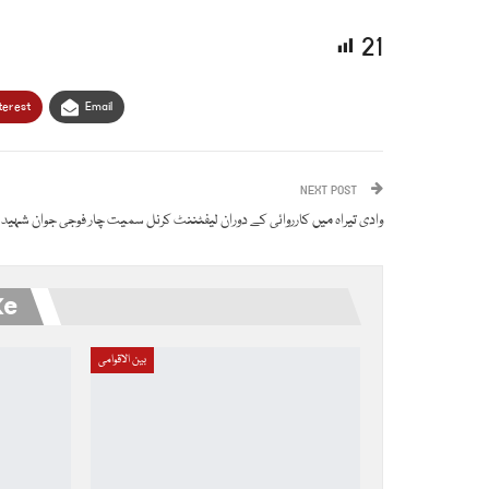
21
terest
Email
NEXT POST
وادی تیراہ میں کارروائی کے دوران لیفٹننٹ کرنل سمیت چار فوجی جوان شہید
ke
بین الاقوامی