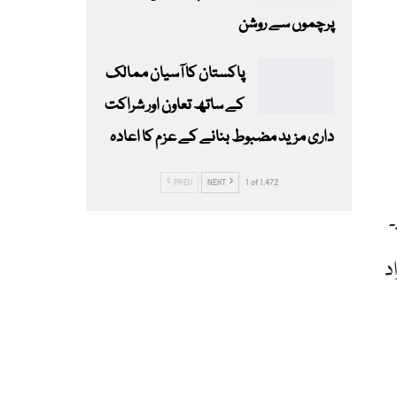
پرچموں سے روشن
پاکستان کا آسیان ممالک
کے ساتھ تعاون اور شراکت
داری مزید مضبوط بنانے کے عزم کا اعادہ
PREV
NEXT
1 of 1,472
۔
د