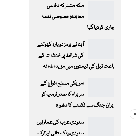
مکہ مشترکہ دفاعی
معاہدہ: خصوصی نغمہ
جاری کر دیا گیا
آبنائے ہرمز دوبارہ کھولنے
کی شرائط پر خدشات کے
باعث تیل کی قیمتوں میں مزید اضافہ
امریکی مسلح افواج کے
سربراہ کا صدر ٹرمپ کو
ایران جنگ سے نکلنے کا مشورہ
سعودی عرب کی عمارتیں
سعودی، پاکستانی اور ترک