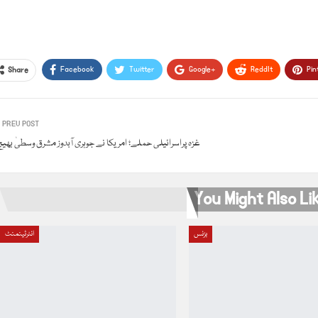
Facebook
Twitter
Google+
ReddIt
Pin
Share
PREV POST
غزہ پراسرائیلی حملے؛ امریکا نے جوہری آبدوز مشرق وسطیٰ بھی
You Might Also Li
بزنس
انٹرٹینمنٹ