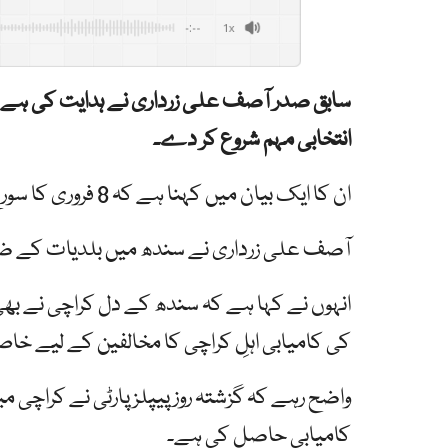
-:--
1x
سابق صدر آصف علی زرداری نے ہدایت کی ہے کہ پی
انتخابی مہم شروع کر دے۔
ان کا ایک بیان میں کہنا ہے کہ 8 فروری کا سورج بلاول بھٹو زرداری کی فتح کا پیغام لے کر طلوع ہو گا۔
آصف علی زرداری نے سندھ میں بلدیات کے ضمن
انہوں نے کہا ہے کہ سندھ کے دل کراچی نے بھی جئے
کی کامیابی اہلِ کراچی کا مخالفین کے لیے خا
کامیابی حاصل کی ہے۔