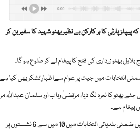
0:00
پلز پارٹی کا ہر کارکن بے نظیر بھٹو شہید کا سفیر بن کر
ی انتخابات میں جیت پر عوام سےاظہارِ تشکر بھی کیا ہے
 بھٹو کا نعرہ لگا دیا، مرتضیٰ وہاب اور سلمان عبداللّٰہ مرا
ص پیغام ہے۔
واضح رہے کہ گزشتہ روز پیپلز پارٹی نے کراچی میں ضمنی بلدیاتی انتخابات میں 10 میں سے 6 نشستوں پر