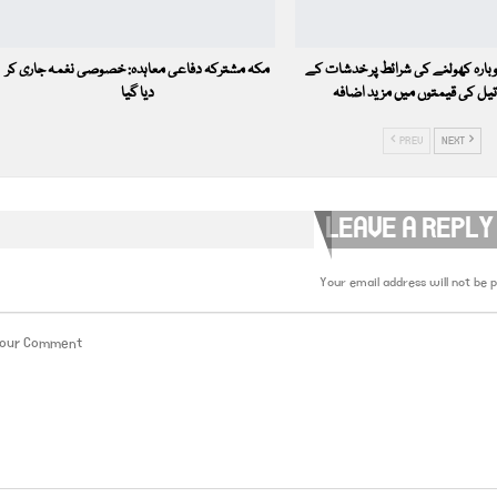
دوبارہ کھولنے کی شرائط پر خدشات کے
مکہ مشترکہ دفاعی معاہدہ: خصوصی نغمہ جاری کر
یل کی قیمتوں میں مزید اضافہ
دیا گیا
PREV
NEXT
LEAVE A REPLY
Your email address will not be p