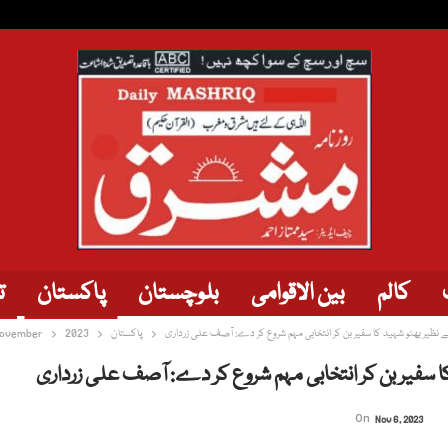
کالم
بین الاقوامی
بلوچستان
پاکستان
ت
ن بے نظیر بھٹو شہید کا سفیر بن کر انتخابی مہم شروع کر دے: آصف علی زرداری
پاکستان
2023
ovember
د کا سفیر بن کر انتخابی مہم شروع کر دے: آصف علی زرداری
On
Nov 6, 2023