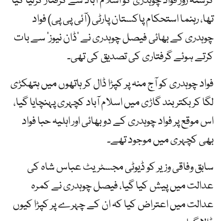
گزشتہ روز فواد چوہدری کو اسلام آباد سے گرفتار کرلیا گیا
تھا، رہنما استحکام پاکستان پارٹی (آئی پی پی) فواد
چوہدری کے بھائی فیصل چوہدری نے ’ڈان نیوز‘ سے بات
کرتے ہوئے گرفتاری کی تصدیق کی تھی۔
فواد چوہدری کو آج منہ پر کپڑا ڈال کر ہاتھوں میں ہتھکڑی
لگا کر بکتر بند گاڑی میں اسلام آباد کچہری پہنچایا گیا،
اس موقع پر فواد چوہدری کے دو بھائی اور اہلیہ حبا فواد
بھی کچہری میں موجود تھے۔
سابق وفاقی وزیر کو ڈیوٹی مجسٹریٹ عباس شاہ کی
عدالت میں پیش کیا گیا، فیصل چوہدری نے کمرہ
عدالت میں اعتراض کیا کہ ان کے چہرے پر کپڑا کیوں