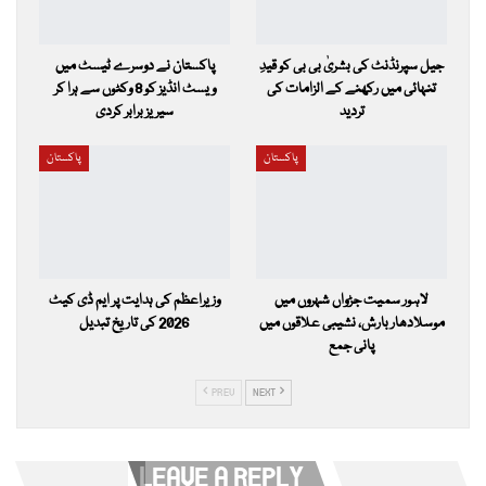
جیل سپرنڈنٹ کی بشریٰ بی بی کو قیدِ
پاکستان نے دوسرے ٹیسٹ میں
تنہائی میں رکھنے کے الزامات کی
ویسٹ انڈیز کو 8 وکٹوں سے ہرا کر
تردید
سیریز برابر کردی
پاکستان
پاکستان
لاہور سمیت جڑواں شہروں میں
وزیراعظم کی ہدایت پر ایم ڈی کیٹ
موسلادھار بارش، نشیبی علاقوں میں
2026 کی تاریخ تبدیل
پانی جمع
PREV
NEXT
LEAVE A REPLY