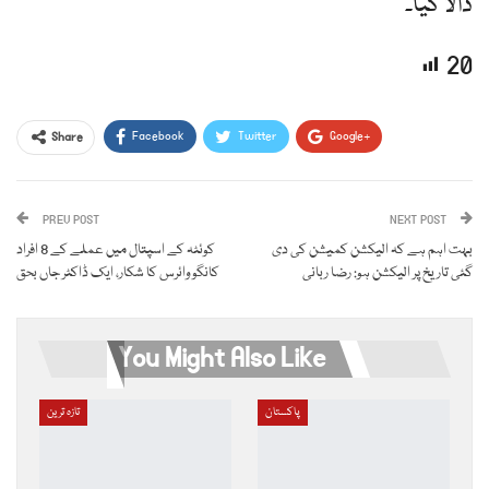
ڈالا گیا۔
20
Facebook
Twitter
Google+
Share
ReddIt
WhatsApp
Pinterest
PREV POST
Email
NEXT POST
بہت اہم ہے کہ الیکشن کمیشن کی دی
کوئٹہ کے اسپتال میں عملے کے 8 افراد
گئی تاریخ پر الیکشن ہو: رضا ربانی
کانگو وائرس کا شکار، ایک ڈاکٹر جاں بحق
You Might Also Like
پاکستان
تازہ ترین