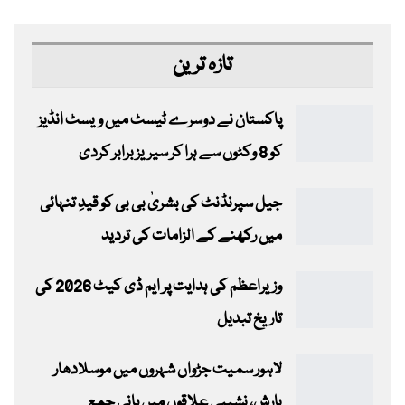
تازہ ترین
پاکستان نے دوسرے ٹیسٹ میں ویسٹ انڈیز
کو 8 وکٹوں سے ہرا کر سیریز برابر کردی
جیل سپرنڈنٹ کی بشریٰ بی بی کو قیدِ تنہائی
میں رکھنے کے الزامات کی تردید
وزیراعظم کی ہدایت پر ایم ڈی کیٹ 2026 کی
تاریخ تبدیل
لاہور سمیت جڑواں شہروں میں موسلادھار
بارش، نشیبی علاقوں میں پانی جمع