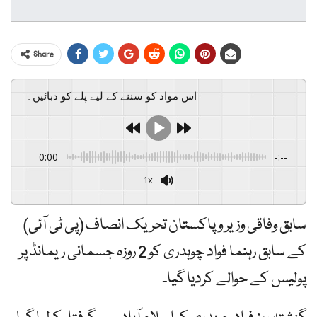
Share
اس مواد کو سننے کے لیے پلے کو دبائیں۔
0:00
-:--
1x
سابق وفاقی وزیر و پاکستان تحریک انصاف (پی ٹی آئی)
کے سابق رہنما فواد چوہدری کو 2 روزہ جسمانی ریمانڈ پر
پولیس کے حوالے کردیا گیا۔