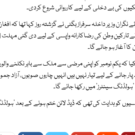
لکیوں کی بے دخلی کے لیے کارروائی شروع کردی۔
ران وزیر داخلہ سرفراز بگٹی نے گزشتہ روز کہا تھا کہ افغان
مہاجرین سمیت س
کا آغاز ہو جائے گا۔
 کہ یکم نومبر کو اپنی مرضی سے ملک سے باہر نکلنے والو
ار جانے کے لیے تیار نہیں ہیں انہیں چاروں صوبوں، آزاد جمو
ہولڈنگ سینٹرز‘ میں رکھا جائے گا۔
جنسیوں کو ہدایت کی تھی کہ ڈیڈ لائن ختم ہونے کے بعد ’ہولڈ