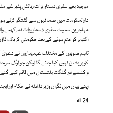
موجود بغیر سفری دستاویزات رہائش پذیر غیر م
دارالحکومت میں صحافیوں سے گفتگو کرتے ہوئے نگ
اکتوبر کو ختم ہونے کے بعد حکومتی کریک ڈاؤن 
تاہم صوبوں کے مختلف عہدیداروں نے دعویٰ کیا
کو پریشان نہیں کیا جائے گا لیکن جو لوگ سرحد پ
و کشمیر اور گلگت بلتستان میں قائم کیے گئے ’
اپنے بیان میں نگران وزیر داخلہ نے حکام اور ای
24