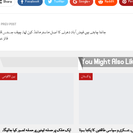
Facebook
Twitter
Google+
ReddIt
Pin
Share
PREV POST
جاننا چاہتے ہیں فیض آباد دھرنے کا اصل ماسٹر مائنڈ کون تھا، چیف جسٹس ق
فائز ع
You Might Also Li
پاکستان
بین الاقوامی
، عسکری و سیاسی طاقتوں کا یکجا ہونا
ایک ملک پر حملہ تینوں پر حملہ تصور کیا جائیگا،