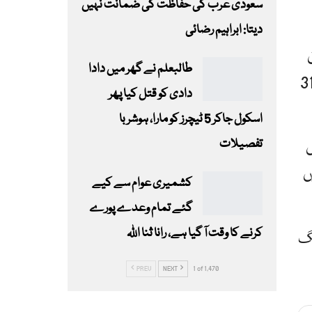
سعودی عرب کی حفاظت کی ضمانت نہیں
دیتا: ابراہیم رضائی
طالبعلم نے گھر میں دادا
فری دستاویزات نہ رکھنے والے تارکین وطن کی رضاکارانہ واپسی کے لیے دی گئی مہلت 31
دادی کو قتل کیا پھر
اسکول جاکر 5 ٹیچرز کو مارا، ہوشربا
تفصیلات
ں
ں
کشمیری عوام سے کیے
گئے تمام وعدے پورے
کرنے کا وقت آ گیا ہے، رانا ثنا اللہ
نگ
PREV
NEXT
1 of 1,470