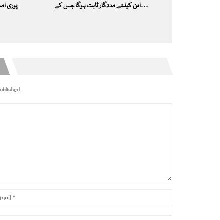
امن کیلئے مددگار ثابت ہوگا جس کے…
پوری ام
ublished.