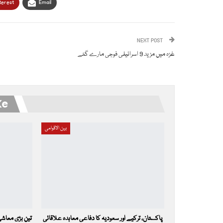
terest
Email
NEXT POST
غزہ میں مزید 9 اسرائیلی فوجی مارے گئے
ke
بین الاقوامی
پاکستان، ترکیے اور سعودیہ کا دفاعی معاہدہ علاقائی
تین بڑی معاشی