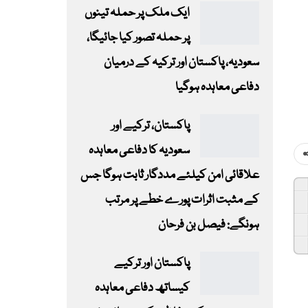
ایک ملک پر حملہ تینوں
پر حملہ تصور کیا جائیگا،
سعودیہ، پاکستان اور ترکیہ کے درمیان
دفاعی معاہدہ ہوگیا
پاکستان، ترکیے اور
سعودیہ کا دفاعی معاہدہ
علاقائی امن کیلئے مددگار ثابت ہوگا جس
کے مثبت اثرات پورے خطے پر مرتب
ہونگے: فیصل بن فرحان
پاکستان اور ترکیے
کیساتھ دفاعی معاہدہ