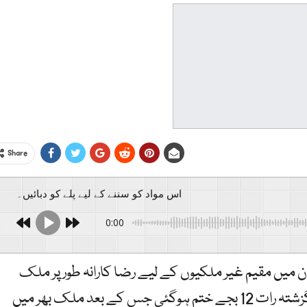
Share
اس مواد کو سننے کے لیے پلے کو دبائیں۔
0:00
 میں مقیم غیر ملکیوں کے لیے رضا کارانہ طور پر ملک
چھوڑنے کے لیے دی گئی ڈیڈ لائن تکنیکی طور گزشتہ رات 12 بجے ختم ہوگئی جس کے بعد ملک بھر میں