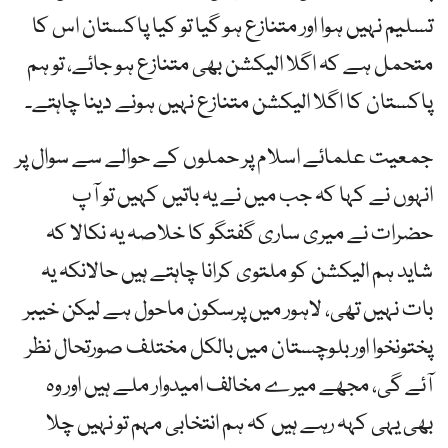
تسلیم نہیں ہوا اور متنازع ہو گیا تو کیا پاکستان اس کا
متحمل ہے کہ اگلا الیکشن بھی متنازع ہو جائے، تو ہم
پاکستان کا اگلا الیکشن متنازع نہیں ہونے دینا چاہتے۔
جمعیت علمائے اسلام پر حملوں کے حوالے سے سوال پر
انہوں نے کہا کہ جب میں نے یہ باتیں کہیں تو آپ
حضرات نے میری ساری گفتگو کا خلاصہ یہ نکالا کہ
شاید ہم الیکشن کو ملتوی کرانا چاہتے ہیں حالانکہ یہ
بات نہیں تھی، لاہور میں پرسکون ماحول ہے لیکن خیبر
پختونخوا اور بلوچستان میں بالکل مختلف صورتحال نظر
آئے گی، مجھے میرے مخالف امیدوار ملے ہیں اور وہ
بھی یہی کہہ رہے ہیں کہ ہم انتخابی مہم تو نہیں چلا