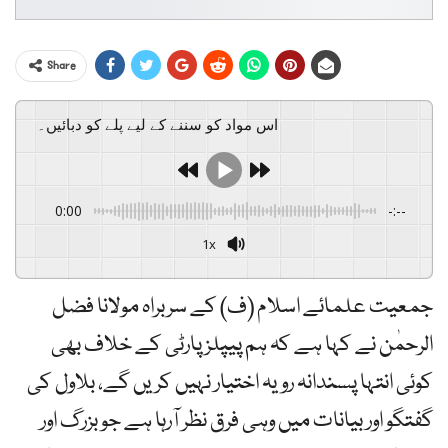
Share
اس مواد کو سننے کے لیے پلے کو دبائیں۔
0:00
-:--
1x
جمعیت علمائے اسلام (ف) کے سربراہ مولانا فضل
الرحمٰن نے کہا ہے کہ ہم پیپلز پارٹی کے خلاف بھی
کوئی انتہا پسندانہ رویہ اختیار نہیں کریں گے، بلاول کی
گفتگو اور بیانات میں وہی فرق نظر آرہا ہے جو بزرگ اور