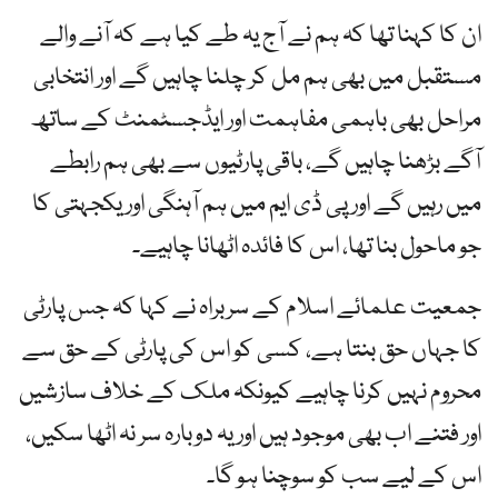
ان کا کہنا تھا کہ ہم نے آج یہ طے کیا ہے کہ آنے والے
مستقبل میں بھی ہم مل کر چلنا چاہیں گے اور انتخابی
مراحل بھی باہمی مفاہمت اور ایڈجسٹمنٹ کے ساتھ
آگے بڑھنا چاہیں گے، باقی پارٹیوں سے بھی ہم رابطے
میں رہیں گے اور پی ڈی ایم میں ہم آہنگی اور یکجہتی کا
جو ماحول بنا تھا، اس کا فائدہ اٹھانا چاہیے۔
جمعیت علمائے اسلام کے سربراہ نے کہا کہ جس پارٹی
کا جہاں حق بنتا ہے، کسی کو اس کی پارٹی کے حق سے
محروم نہیں کرنا چاہیے کیونکہ ملک کے خلاف سازشیں
اور فتنے اب بھی موجود ہیں اور یہ دوبارہ سر نہ اٹھا سکیں،
اس کے لیے سب کو سوچنا ہو گا۔