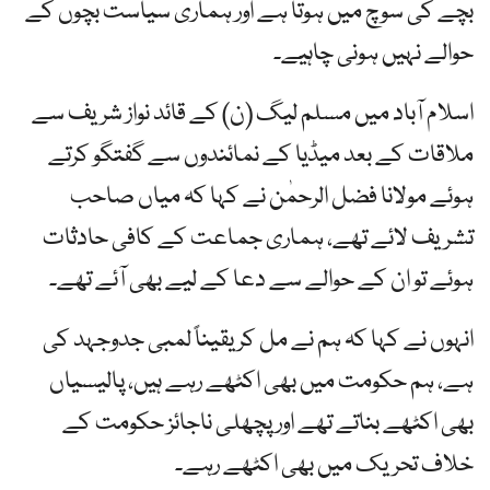
بچے کی سوچ میں ہوتا ہے اور ہماری سیاست بچوں کے
حوالے نہیں ہونی چاہیے۔
اسلام آباد میں مسلم لیگ (ن) کے قائد نواز شریف سے
ملاقات کے بعد میڈیا کے نمائندوں سے گفتگو کرتے
ہوئے مولانا فضل الرحمٰن نے کہا کہ میاں صاحب
تشریف لائے تھے، ہماری جماعت کے کافی حادثات
ہوئے تو ان کے حوالے سے دعا کے لیے بھی آئے تھے۔
انہوں نے کہا کہ ہم نے مل کر یقیناً لمبی جدوجہد کی
ہے، ہم حکومت میں بھی اکٹھے رہے ہیں، پالیسیاں
بھی اکٹھے بناتے تھے اور پچھلی ناجائز حکومت کے
خلاف تحریک میں بھی اکٹھے رہے۔