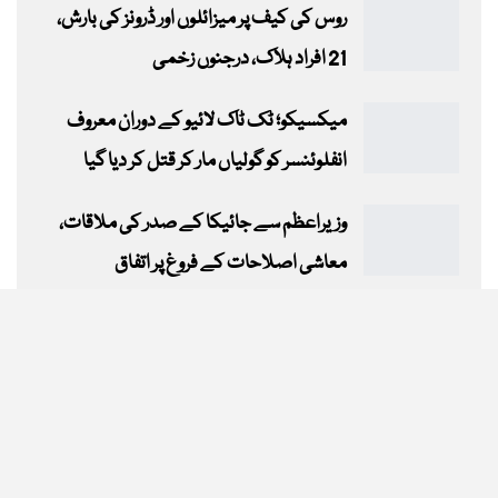
روس کی کیف پر میزائلوں اور ڈرونز کی بارش،
21 افراد ہلاک، درجنوں زخمی
میکسیکو؛ ٹک ٹاک لائیو کے دوران معروف
انفلوئنسر کو گولیاں مار کر قتل کر دیا گیا
وزیراعظم سے جائیکا کے صدر کی ملاقات،
معاشی اصلاحات کے فروغ پر اتفاق
This website uses cookies to improve your experience. We'll assume
PREV
NEXT
1 of 1,465
you're ok with this, but you can opt-out if you wish.
Accept
Read More
© 2026 - Daily Mashriq Newspaper Quetta. All Rights Reserved.
Website Design:
Faisal Haider
https://www.googletagmanager.com/gtag/js?id=G-HFZSG9BN9P