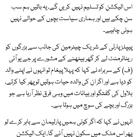
اس الیکشن کو تسلیم نہیں کریں گے، یہ باتیں ہم سب
سن چکے ہیں اور ہماری سیاست بچوں کے حوالے نہیں
ہونی چاہیے۔
پیپلز پارٹی کے شریک چیئرمین کی جانب سے بزرگوں کو
ریٹائرمنٹ لے کر گھر بیٹھنے کے مشورے پر جے یو آئی
(ف) کے سربراہ نے کہا کہ پہلا پیغام تو انہوں نے اپنے والد
کو دیا ہے اور اگر ان کی والدہ حیات ہوتیں تو پھر کیا کرتے،
بلاول کی گفتگو اور بیانات میں وہی فرق نظر آرہا ہے جو
بزرگ اور بچے کی سوچ میں ہوتا ہے۔
انہوں نے کہا کہ اگر کوئی ہمیں پارلیمان سے باہر کرے تو
پھر اس ملک میں سکون نہیں آئے گا، ایک الیکشن