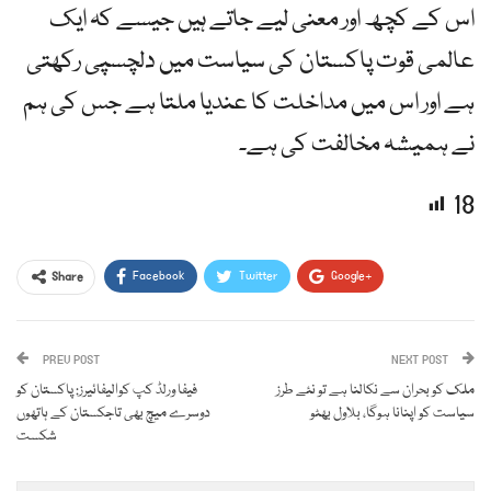
اس کے کچھ اور معنی لیے جاتے ہیں جیسے کہ ایک
عالمی قوت پاکستان کی سیاست میں دلچسپی رکھتی
ہے اور اس میں مداخلت کا عندیا ملتا ہے جس کی ہم
نے ہمیشہ مخالفت کی ہے۔
18
Facebook
Twitter
Google+
Share
ReddIt
WhatsApp
Pinterest
PREV POST
Email
NEXT POST
ملک کو بحران سے نکالنا ہے تو نئے طرز
فیفا ورلڈ کپ کوالیفائیرز: پاکستان کو
سیاست کو اپنانا ہوگا، بلاول بھٹو
دوسرے میچ بھی تاجکستان کے ہاتھوں
شکست