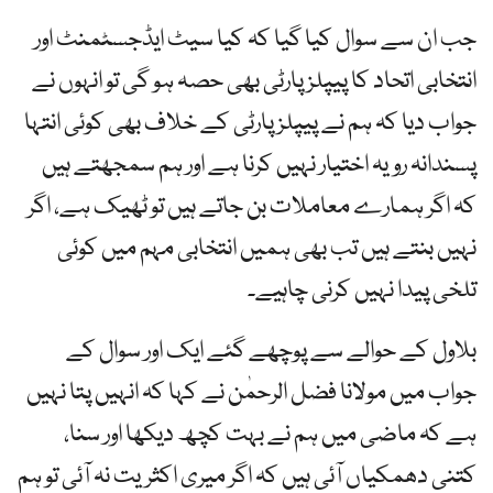
جب ان سے سوال کیا گیا کہ کیا سیٹ ایڈجسٹمنٹ اور
انتخابی اتحاد کا پیپلز پارٹی بھی حصہ ہو گی تو انہوں نے
جواب دیا کہ ہم نے پیپلز پارٹی کے خلاف بھی کوئی انتہا
پسندانہ رویہ اختیار نہیں کرنا ہے اور ہم سمجھتے ہیں
کہ اگر ہمارے معاملات بن جاتے ہیں تو ٹھیک ہے، اگر
نہیں بنتے ہیں تب بھی ہمیں انتخابی مہم میں کوئی
تلخی پیدا نہیں کرنی چاہیے۔
بلاول کے حوالے سے پوچھے گئے ایک اور سوال کے
جواب میں مولانا فضل الرحمٰن نے کہا کہ انہیں پتا نہیں
ہے کہ ماضی میں ہم نے بہت کچھ دیکھا اور سنا،
کتنی دھمکیاں آئی ہیں کہ اگر میری اکثریت نہ آئی تو ہم